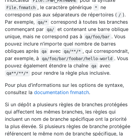
l’indicateur
pour la syntaxe
File::FNM_PATHNAME
, le caractère générique
ne
File.fnmatch
*
correspond pas aux séparateurs de répertoires (
).
/
Par exemple,
correspond à toutes les branches
qa/*
commençant par
et contenant une barre oblique
qa/
unique, mais ne correspond pas à
. Vous
qa/foo/bar
pouvez inclure n’importe quel nombre de barres
obliques après
avec
, qui correspondrait,
qa
qa/**/*
par exemple, à
. Vous
qa/foo/bar/foobar/hello-world
pouvez également étendre la chaîne
avec
qa
pour rendre la règle plus inclusive.
qa**/**/*
Pour plus d’informations sur les options de syntaxe,
consultez la
documentation fnmatch
.
Si un dépôt a plusieurs règles de branches protégées
qui affectent les mêmes branches, les règles qui
incluent un nom de branche spécifique ont la priorité
la plus élevée. Si plusieurs règles de branche protégée
référencent le même nom de branche spécifique, la