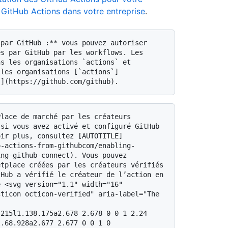
 GitHub Actions dans votre entreprise
.
s par GitHub par les workflows. Les 
s les organisations `actions` et 
 les organisations [`actions`]
si vous avez activé et configuré GitHub 
oir plus, consultez [AUTOTITLE]
o-actions-from-githubcom/enabling-
ng-github-connect). Vous pouvez 
tplace créées par les créateurs vérifiés 
Hub a vérifié le créateur de l’action en 
 <svg version="1.1" width="16" 
ticon octicon-verified" aria-label="The 
215l1.138.175a2.678 2.678 0 0 1 2.24 
.68.928a2.677 2.677 0 0 1 0 