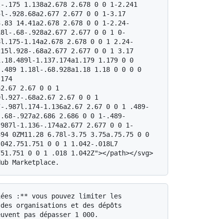
-.175 1.138a2.678 2.678 0 0 1-2.241 
l-.928.68a2.677 2.677 0 0 1-3.17 
3.83 14.41a2.678 2.678 0 0 1-2.24-
18l-.68-.928a2.677 2.677 0 0 1 0-
8l.175-1.14a2.678 2.678 0 0 1 2.24-
15l.928-.68a2.677 2.677 0 0 1 3.17 
.18.489l-1.137.174a1.179 1.179 0 0 
.489 1.18l-.68.928a1.18 1.18 0 0 0 0 
174 
2.67 2.67 0 0 1 
l.927-.68a2.67 2.67 0 0 1 
7-.987l.174-1.136a2.67 2.67 0 0 1 .489-
-.68-.927a2.686 2.686 0 0 1-.489-
.987l-1.136-.174a2.677 2.677 0 0 1-
94 0ZM11.28 6.78l-3.75 3.75a.75.75 0 0 
042.751.751 0 0 1 1.042-.018L7 
51.751 0 0 1 .018 1.042Z"></path></svg> 
des organisations et des dépôts 