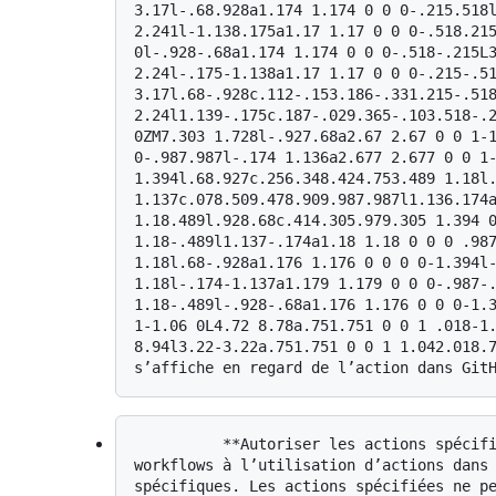
3.17l-.68.928a1.174 1.174 0 0 0-.215.518l
2.241l-1.138.175a1.17 1.17 0 0 0-.518.215
0l-.928-.68a1.174 1.174 0 0 0-.518-.215L
2.24l-.175-1.138a1.17 1.17 0 0 0-.215-.5
3.17l.68-.928c.112-.153.186-.331.215-.51
2.24l1.139-.175c.187-.029.365-.103.518-.2
0ZM7.303 1.728l-.927.68a2.67 2.67 0 0 1-1
0-.987.987l-.174 1.136a2.677 2.677 0 0 1-
1.394l.68.927c.256.348.424.753.489 1.18l.
1.137c.078.509.478.909.987.987l1.136.174a
1.18.489l.928.68c.414.305.979.305 1.394 0
1.18-.489l1.137-.174a1.18 1.18 0 0 0 .98
1.18l.68-.928a1.176 1.176 0 0 0 0-1.394l
1.18l-.174-1.137a1.179 1.179 0 0 0-.987-
1.18-.489l-.928-.68a1.176 1.176 0 0 0-1.3
1-1.06 0L4.72 8.78a.751.751 0 0 1 .018-1.
8.94l3.22-3.22a.751.751 0 0 1 1.042.018.7
          **Autoriser les actions spécifiées :** vous pouvez limiter les 
workflows à l’utilisation d’actions dans 