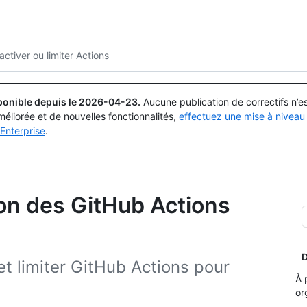
Rechercher ou demander
Copilot
ctiver ou limiter Actions
ponible depuis le
2026-04-23
.
Aucune publication de correctifs n’
méliorée et de nouvelles fonctionnalités,
effectuez une mise à niveau 
Enterprise
.
ion des GitHub Actions
D
et limiter GitHub Actions pour
À 
or