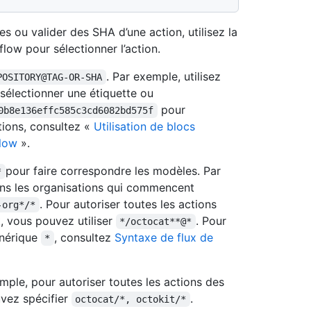
es ou valider des SHA d’une action, utilisez la
low pour sélectionner l’action.
. Par exemple, utilisez
POSITORY@TAG-OR-SHA
sélectionner une étiquette ou
pour
0b8e136effc585c3cd6082bd575f
tions, consultez «
Utilisation de blocs
flow
».
pour faire correspondre les modèles. Par
*
ans les organisations qui commencent
. Pour autoriser toutes les actions
-org*/*
 vous pouvez utiliser
. Pour
*/octocat**@*
générique
, consultez
Syntaxe de flux de
*
mple, pour autoriser toutes les actions des
uvez spécifier
.
octocat/*, octokit/*