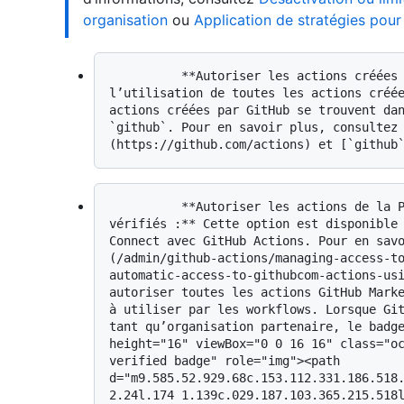
organisation
ou
Application de stratégies pour
          **Autoriser les actions créées par GitHub :** vous pouvez autoriser 
l’utilisation de toutes les actions créée
actions créées par GitHub se trouvent dan
`github`. Pour en savoir plus, consultez
          **Autoriser les actions de la Place de marché par les créateurs 
vérifiés :** Cette option est disponible 
Connect avec GitHub Actions. Pour en sav
(/admin/github-actions/managing-access-t
automatic-access-to-githubcom-actions-usi
autoriser toutes les actions GitHub Marke
à utiliser par les workflows. Lorsque Git
tant qu’organisation partenaire, le badge
height="16" viewBox="0 0 16 16" class="oc
verified badge" role="img"><path 
d="m9.585.52.929.68c.153.112.331.186.518.
2.24l.174 1.139c.029.187.103.365.215.518l