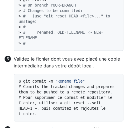
> 
# On branch YOUR-BRANCH
> 
# Changes to be committed:
> 
#   (use "git reset HEAD <file>..." to 
unstage)
> 
#
> 
#     renamed: OLD-FILENAME -> NEW-
FILENAME
> 
#
Validez le fichier dont vous avez placé une copie
intermédiaire dans votre dépôt local.
$ 
git commit -m 
"Rename file"
# 
Commits the tracked changes and prepares 
them to be pushed to a remote repository.
# 
Pour supprimer ce commit et modifier le 
fichier, utilisez « git reset --soft 
HEAD~1 », puis commitez et rajoutez le 
fichier.