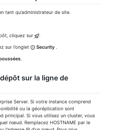
 tant qu’administrateur de site.
pôt, cliquez sur
.
ez sur l’onglet
Security
.
 poussées
.
dépôt sur la ligne de
prise Server. Si votre instance comprend
onibilité ou la géoréplication sont
rincipal. Si vous utilisez un cluster, vous
e quel nœud. Remplacez HOSTNAME par le
u l’adresse IP d’un nœud. Pour plus