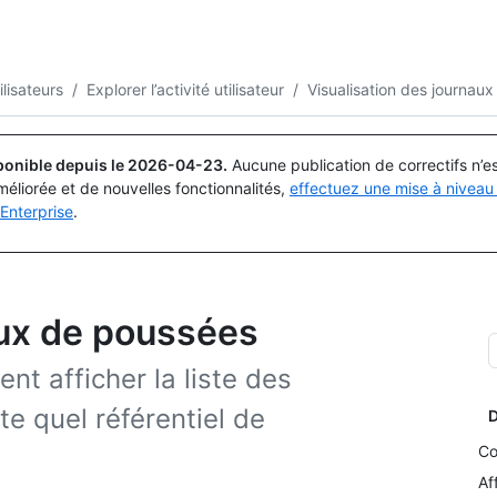
Rechercher ou demander
Copilot
ilisateurs
/
Explorer l’activité utilisateur
/
Visualisation des journau
ponible depuis le
2026-04-23
.
Aucune publication de correctifs n’
méliorée et de nouvelles fonctionnalités,
effectuez une mise à niveau 
Enterprise
.
aux de poussées
nt afficher la liste des
e quel référentiel de
D
Co
Af