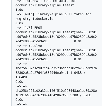
 => [internal] load metadata for 
docker.io/library/alpine:latest                                                                    
1.9s

 => [auth] library/alpine:pull token for 
registry-1.docker.io                                                                       
0.0s

 => [1/3] FROM 
docker.io/library/alpine:latest@sha256:82d1
e9d7ed48a7523bdebc18cf6290bdb97b82302a8a9c2
7d4fe885949ea94d1              0.0s

 => => resolve 
docker.io/library/alpine:latest@sha256:82d1
e9d7ed48a7523bdebc18cf6290bdb97b82302a8a9c2
7d4fe885949ea94d1              0.0s

 => => 
sha256:82d1e9d7ed48a7523bdebc18cf6290bdb97b
82302a8a9c27d4fe885949ea94d1 1.64kB / 
1.64kB                                      
0.0s

 => => 
sha256:25fad2a32ad1f6f510e528448ae1ec69a28e
f81916a004d3629874104f8a7f70 528B / 528B                                          
0.0s

 => => 