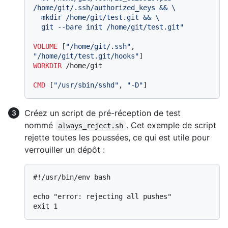
/home/git/.ssh/authorized_keys && \

  mkdir /home/git/test.git && \

  git --bare init /home/git/test.git"
VOLUME
 [
"/home/git/.ssh"
, 
"/home/git/test.git/hooks"
]
WORKDIR
 /home/git
CMD
 [
"/usr/sbin/sshd"
, 
"-D"
]
Créez un script de pré-réception de test
nommé
. Cet exemple de script
always_reject.sh
rejette toutes les poussées, ce qui est utile pour
verrouiller un dépôt :
#
!/usr/bin/env bash
echo "error: rejecting all pushes"
