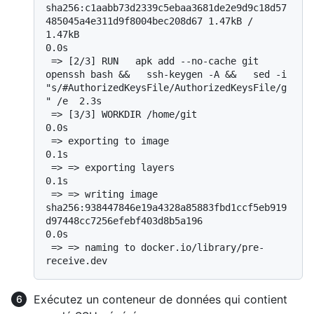
sha256:c1aabb73d2339c5ebaa3681de2e9d9c18d57
485045a4e311d9f8004bec208d67 1.47kB / 
1.47kB                                      
0.0s

 => [2/3] RUN   apk add --no-cache git 
openssh bash &&   ssh-keygen -A &&   sed -i 
"s/#AuthorizedKeysFile/AuthorizedKeysFile/g
" /e  2.3s

 => [3/3] WORKDIR /home/git                                                                                                         
0.0s

 => exporting to image                                                                                                              
0.1s

 => => exporting layers                                                                                                             
0.1s

 => => writing image 
sha256:938447846e19a4328a85883fbd1ccf5eb919
d97448cc7256efebf403d8b5a196                                        
0.0s

 => => naming to docker.io/library/pre-
Exécutez un conteneur de données qui contient