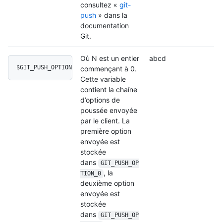
consultez «
git-
push
» dans la
documentation
Git.
Où N est un entier
abcd
$GIT_PUSH_OPTION_N
commençant à 0.
Cette variable
contient la chaîne
d’options de
poussée envoyée
par le client. La
première option
envoyée est
stockée
dans
GIT_PUSH_OP
, la
TION_0
deuxième option
envoyée est
stockée
dans
GIT_PUSH_OP