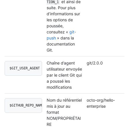
et ainsi de
TION_1
suite. Pour plus
d’informations sur
les options de
poussée,
consultez «
git-
push
» dans la
documentation
Git.
Chaîne d’agent
git/2.0.0
$GIT_USER_AGENT
utilisateur envoyée
par le client Git qui
a poussé les
modifications
Nom du référentiel
octo-org/hello-
$GITHUB_REPO_NAME
mis à jour au
enterprise
format
NOM/PROPRIÉTAI
RE