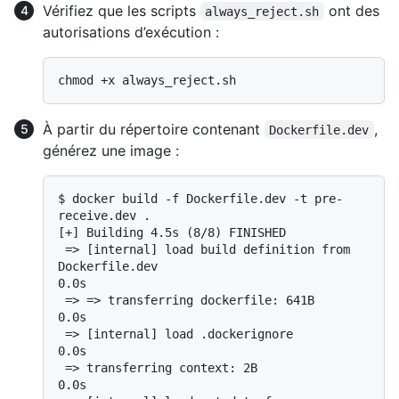
Vérifiez que les scripts
ont des
always_reject.sh
autorisations d’exécution :
À partir du répertoire contenant
,
Dockerfile.dev
générez une image :
$ 
docker build -f Dockerfile.dev -t pre-
receive.dev .
[+] Building 4.5s (8/8) FINISHED

 => [internal] load build definition from 
Dockerfile.dev                                                                            
0.0s

 => => transferring dockerfile: 641B                                                                                                
0.0s

 => [internal] load .dockerignore                                                                                                   
0.0s

 => transferring context: 2B                                                                                                     
0.0s
