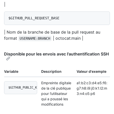
|
$GITHUB_PULL_REQUEST_BASE
| Nom de la branche de base de la pull request au
format
| octocat:main |
USERNAME:BRANCH
Disponible pour les envois avec l'authentification SSH
Variable
Description
Valeur d'exemple
Empreinte digitale
a1:b2:c3:d4:e5:f6:
$GITHUB_PUBLIC_KEY_FINGERPRINT
de la clé publique
g7:h8:i9:j0:k1:l2:m
pour l’utilisateur
3:n4:o5:p6
qui a poussé les
modifications