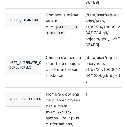
864B9j
Contient la même
/data/user/reposit
$GIT_QUARANTINE_PATH
valeur
ories/a/ab/
que
a1/b2/34/1000012
$GIT_OBJECT_
34/1234.git/
DIRECTORY
objects/ghq_luvYC
864B9j
Chemin d’accès au
/data/user/reposit
$GIT_ALTERNATE_OBJECT_
répertoire d’objets
ories/a/ab/
DIRECTORIES
du référentiel sur
a1/b2/34/1000012
l’instance
34/1234.git/object
s
Nombre d’options
1
$GIT_PUSH_OPTION_COUNT
de push envoyées
par le client
avec
--push-
. Pour plus
option
d’informations,