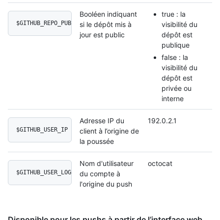
Booléen indiquant
true : la
$GITHUB_REPO_PUBLIC
si le dépôt mis à
visibilité du
jour est public
dépôt est
publique
false : la
visibilité du
dépôt est
privée ou
interne
Adresse IP du
192.0.2.1
$GITHUB_USER_IP
client à l’origine de
la poussée
Nom d'utilisateur
octocat
$GITHUB_USER_LOGIN
du compte à
l'origine du push
Disponible pour les pushs à partir de l’interface web