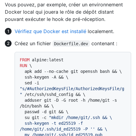
Vous pouvez, par exemple, créer un environnement
Docker local qui jouera le rôle de dépôt distant
pouvant exécuter le hook de pré-réception.
Vérifiez que Docker est installé
localement.
Créez un fichier
contenant :
Dockerfile.dev
FROM
RUN
 \

  apk add --no-cache git openssh bash && \

  ssh-keygen -A && \

  sed -i 
"s/#AuthorizedKeysFile/AuthorizedKeysFile/g
"
 /etc/ssh/sshd_config && \

  adduser git -D -G root -h /home/git -s 
/bin/bash && \

  passwd -d git && \

  su git -c 
"mkdir /home/git/.ssh && \

  ssh-keygen -t ed25519 -f 
/home/git/.ssh/id_ed25519 -P '' && \

  mv /home/git/.ssh/id_ed25519.pub 