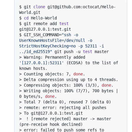
$ 
git 
clone
 git@github.com:octocat/Hello-
World.git
$ 
cd
 Hello-World
$ 
git remote add 
test
git@127.0.0.1:test.git
$ 
GIT_SSH_COMMAND=
"ssh -o 
UserKnownHostsFile=/dev/null -o 
StrictHostKeyChecking=no -p 52311 -i 
../id_ed25519"
 git push -u 
test
 master
> 
Warning: Permanently added 
'[127.0.0.1]:52311'
 (ECDSA) to the list of 
known hosts.
> 
Counting objects: 7, 
done
.
> 
Delta compression using up to 4 threads.
> 
Compressing objects: 100% (3/3), 
done
.
> 
Writing objects: 100% (7/7), 700 bytes | 
0 bytes/s, 
done
.
> 
Total 7 (delta 0), reused 7 (delta 0)
> 
remote: error: rejecting all pushes
> 
To git@127.0.0.1:test.git
> 
 ! [remote rejected] master -> master 
(pre-receive hook declined)
> 
error: failed to push some refs to 