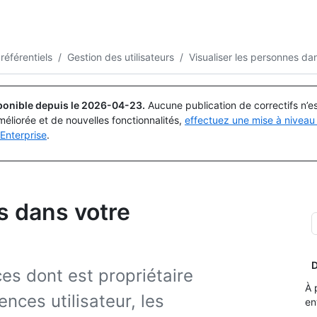
Rechercher ou demander
Copilot
référentiels
/
Gestion des utilisateurs
/
Visualiser les personnes da
ponible depuis le
2026-04-23
.
Aucune publication de correctifs n’
méliorée et de nouvelles fonctionnalités,
effectuez une mise à niveau 
Enterprise
.
s dans votre
D
es dont est propriétaire
À 
cences utilisateur, les
en