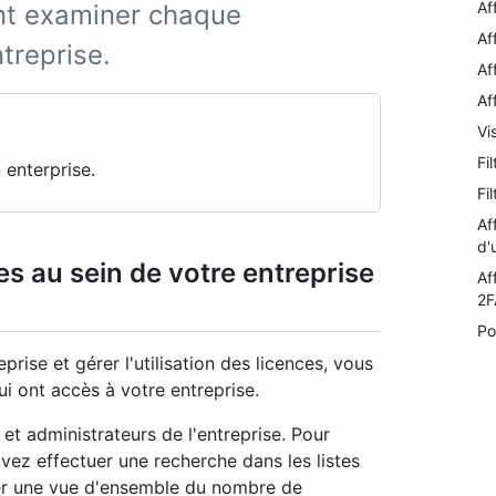
Af
ent examiner chaque
Af
treprise.
Af
Af
Vi
Fi
 enterprise.
Fi
Af
d'
es au sein de votre entreprise
Af
2F
Po
rise et gérer l'utilisation des licences, vous
ui ont accès à votre entreprise.
t administrateurs de l'entreprise. Pour
ouvez effectuer une recherche dans les listes
cher une vue d'ensemble du nombre de