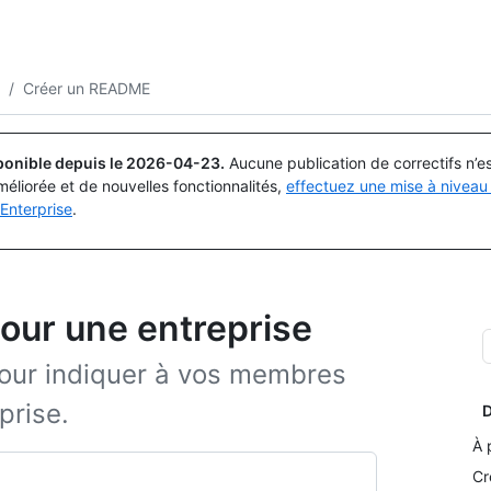
Rechercher ou demander
Copilot
/
Créer un README
ponible depuis le
2026-04-23
.
Aucune publication de correctifs n’
méliorée et de nouvelles fonctionnalités,
effectuez une mise à niveau 
Enterprise
.
our une entreprise
our indiquer à vos membres
prise.
D
À 
Cr