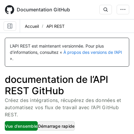
Skip
to
Documentation GitHub
main
content
Accueil
API REST
L’API REST est maintenant versionnée.
Pour plus
d’informations, consultez «
À propos des versions de l’API
».
documentation de l’API
REST GitHub
Créez des intégrations, récupérez des données et
automatisez vos flux de travail avec l’API GitHub
REST.
Vue d’ensemble
Démarrage rapide