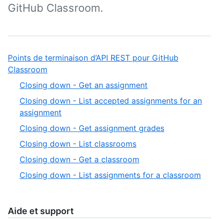
GitHub Classroom.
Points de terminaison d’API REST pour GitHub
,
Classroom
1
,
Closing down - Get an assignment
of
1
Closing down - List accepted assignments for an
1
of
,
assignment
6
2
,
Closing down - Get assignment grades
of
3
,
Closing down - List classrooms
6
of
4
,
Closing down - Get a classroom
6
of
5
,
Closing down - List assignments for a classroom
6
of
6
6
of
6
Aide et support