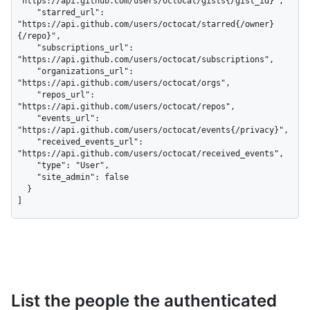
"https://api.github.com/users/octocat/gists{/gist_id}",

    "starred_url": 
"https://api.github.com/users/octocat/starred{/owner}
{/repo}",

    "subscriptions_url": 
"https://api.github.com/users/octocat/subscriptions",

    "organizations_url": 
"https://api.github.com/users/octocat/orgs",

    "repos_url": 
"https://api.github.com/users/octocat/repos",

    "events_url": 
"https://api.github.com/users/octocat/events{/privacy}",

    "received_events_url": 
"https://api.github.com/users/octocat/received_events",

    "type": "User",

    "site_admin": false

  }

]
List the people the authenticated