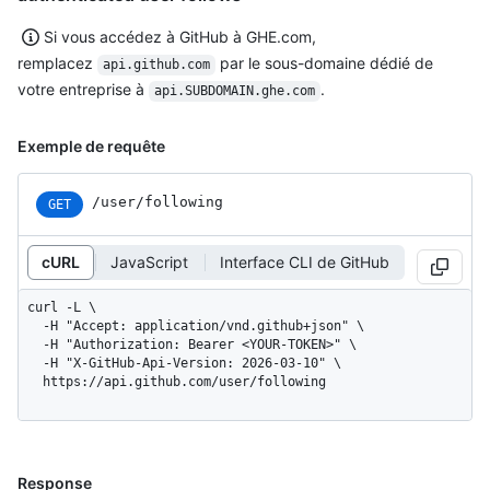
Si vous accédez à GitHub à GHE.com,
remplacez
par le sous-domaine dédié de
api.github.com
votre entreprise à
.
api.SUBDOMAIN.ghe.com
Exemple de requête
/user/following
GET
cURL
JavaScript
Interface CLI de GitHub
curl -L \

  -H "Accept: application/vnd.github+json" \

  -H "Authorization: Bearer <YOUR-TOKEN>" \

  -H "X-GitHub-Api-Version: 2026-03-10" \

  https://api.github.com/user/following
Response