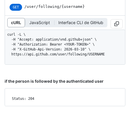
/user
/following
/{username}
GET
cURL
JavaScript
Interface CLI de GitHub
curl -L \

  -H "Accept: application/vnd.github+json" \

  -H "Authorization: Bearer <YOUR-TOKEN>" \

  -H "X-GitHub-Api-Version: 2026-03-10" \

  https://api.github.com/user/following/USERNAME
if the person is followed by the authenticated user
Status: 204