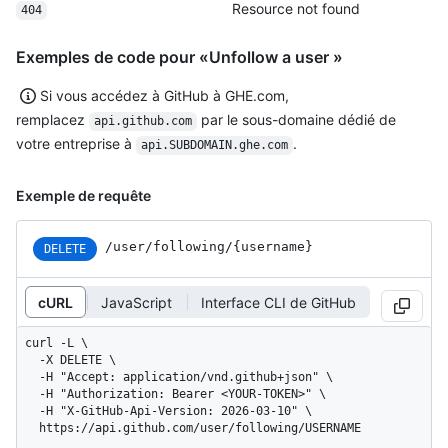
Resource not found
404
Exemples de code pour «Unfollow a user »
Si vous accédez à GitHub à GHE.com,
remplacez
par le sous-domaine dédié de
api.github.com
votre entreprise à
.
api.SUBDOMAIN.ghe.com
Exemple de requête
/user
/following
/{username}
DELETE
cURL
JavaScript
Interface CLI de GitHub
curl -L \

  -X DELETE \

  -H "Accept: application/vnd.github+json" \

  -H "Authorization: Bearer <YOUR-TOKEN>" \

  -H "X-GitHub-Api-Version: 2026-03-10" \

  https://api.github.com/user/following/USERNAME