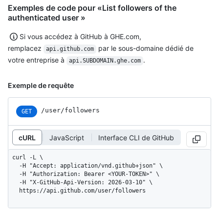
Exemples de code pour «List followers of the
authenticated user »
Si vous accédez à GitHub à GHE.com,
remplacez
par le sous-domaine dédié de
api.github.com
votre entreprise à
.
api.SUBDOMAIN.ghe.com
Exemple de requête
/user/followers
GET
cURL
JavaScript
Interface CLI de GitHub
curl -L \

  -H "Accept: application/vnd.github+json" \

  -H "Authorization: Bearer <YOUR-TOKEN>" \

  -H "X-GitHub-Api-Version: 2026-03-10" \

  https://api.github.com/user/followers