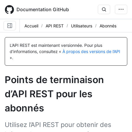
Skip
to
Documentation GitHub
main
content
Accueil
API REST
Utilisateurs
Abonnés
Nom, Type,
Nom, Type,
Nom, Type,
Nom, Type,
Nom, Type,
Nom, Type,
Nom, Type,
Nom, Type,
Nom, Type,
Nom, Type,
Nom, Type,
Nom, Type,
Nom, Type,
Nom, Type,
Nom, Type,
Nom, Type,
Nom, Type,
Nom, Type,
Description
Description
Description
Description
Description
Description
Description
Description
Description
Description
Description
Description
Description
Description
Description
Description
Description
Description
L’API REST est maintenant versionnée.
Pour plus
d’informations, consultez «
À propos des versions de l’API
».
Points de terminaison
d’API REST pour les
abonnés
Utilisez l’API REST pour obtenir des