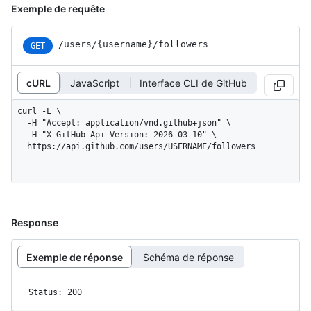
Exemple de requête
/users
/{username}
/followers
GET
cURL
JavaScript
Interface CLI de GitHub
curl -L \

  -H "Accept: application/vnd.github+json" \

  -H "X-GitHub-Api-Version: 2026-03-10" \

  https://api.github.com/users/USERNAME/followers
Response
Exemple de réponse
Schéma de réponse
Status: 200