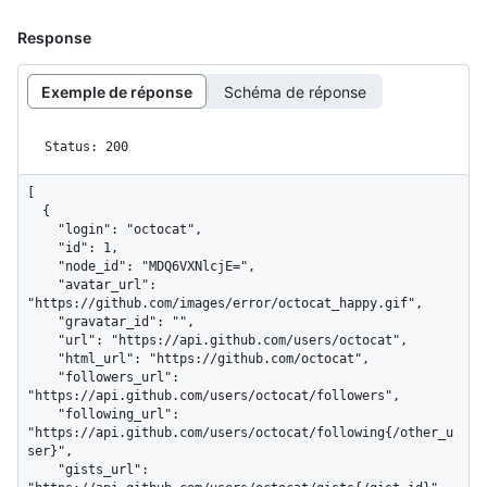
Response
Exemple de réponse
Schéma de réponse
Status: 200
[

  {

    "login": "octocat",

    "id": 1,

    "node_id": "MDQ6VXNlcjE=",

    "avatar_url": 
"https://github.com/images/error/octocat_happy.gif",

    "gravatar_id": "",

    "url": "https://api.github.com/users/octocat",

    "html_url": "https://github.com/octocat",

    "followers_url": 
"https://api.github.com/users/octocat/followers",

    "following_url": 
"https://api.github.com/users/octocat/following{/other_u
ser}",

    "gists_url": 