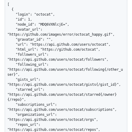
[

  {

    "login": "octocat",

    "id": 1,

    "node_id": "MDQ6VXNlcjE=",

    "avatar_url": 
"https://github.com/images/error/octocat_happy.gif",

    "gravatar_id": "",

    "url": "https://api.github.com/users/octocat",

    "html_url": "https://github.com/octocat",

    "followers_url": 
"https://api.github.com/users/octocat/followers",

    "following_url": 
"https://api.github.com/users/octocat/following{/other_u
ser}",

    "gists_url": 
"https://api.github.com/users/octocat/gists{/gist_id}",

    "starred_url": 
"https://api.github.com/users/octocat/starred{/owner}
{/repo}",

    "subscriptions_url": 
"https://api.github.com/users/octocat/subscriptions",

    "organizations_url": 
"https://api.github.com/users/octocat/orgs",

    "repos_url": 
"https://api.github.com/users/octocat/repos",
