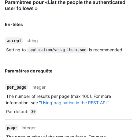
Paramètres pour «List the people the authenticated
user follows »
En-têtes
string
accept
Setting to
is recommended.
application/vnd.github+json
Paramètres de requête
integer
per_page
The number of results per page (max 100). For more
information, see "
Using pagination in the REST API
."
Par défaut
:
30
integer
page
The page number of the results to fetch. For more