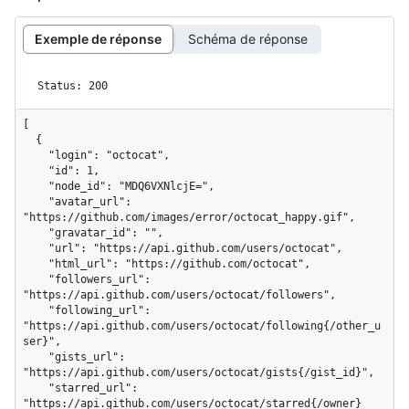
Exemple de réponse
Schéma de réponse
Status: 200
[

  {

    "login": "octocat",

    "id": 1,

    "node_id": "MDQ6VXNlcjE=",

    "avatar_url": 
"https://github.com/images/error/octocat_happy.gif",

    "gravatar_id": "",

    "url": "https://api.github.com/users/octocat",

    "html_url": "https://github.com/octocat",

    "followers_url": 
"https://api.github.com/users/octocat/followers",

    "following_url": 
"https://api.github.com/users/octocat/following{/other_u
ser}",

    "gists_url": 
"https://api.github.com/users/octocat/gists{/gist_id}",

    "starred_url": 
"https://api.github.com/users/octocat/starred{/owner}