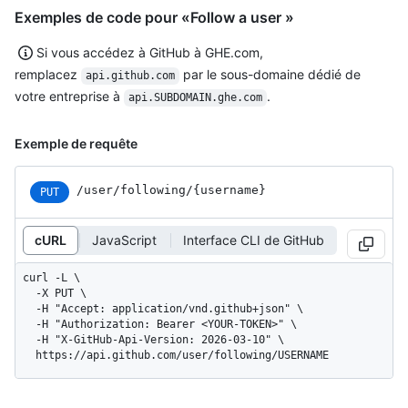
Exemples de code pour «Follow a user »
Si vous accédez à GitHub à GHE.com,
remplacez
par le sous-domaine dédié de
api.github.com
votre entreprise à
.
api.SUBDOMAIN.ghe.com
Exemple de requête
/user
/following
/{username}
PUT
cURL
JavaScript
Interface CLI de GitHub
curl -L \

  -X PUT \

  -H "Accept: application/vnd.github+json" \

  -H "Authorization: Bearer <YOUR-TOKEN>" \

  -H "X-GitHub-Api-Version: 2026-03-10" \

  https://api.github.com/user/following/USERNAME