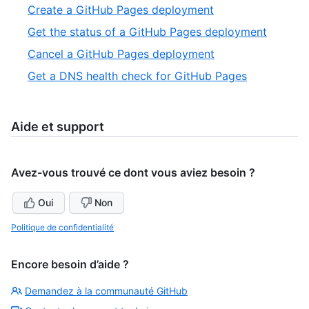
8
,
Create a GitHub Pages deployment
12
of
9
,
Get the status of a GitHub Pages deployment
12
of
10
,
Cancel a GitHub Pages deployment
12
of
11
,
Get a DNS health check for GitHub Pages
12
of
12
12
of
12
Aide et support
Avez-vous trouvé ce dont vous aviez besoin ?
Oui
Non
Politique de confidentialité
Encore besoin d’aide ?
Demandez à la communauté GitHub