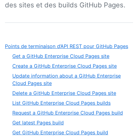
des sites et des builds GitHub Pages.
,
Points de terminaison d’API REST pour GitHub Pages
1
,
Get a GitHub Enterprise Cloud Pages site
of
1
,
Create a GitHub Enterprise Cloud Pages site
1
of
2
Update information about a GitHub Enterprise
12
of
,
Cloud Pages site
12
3
,
Delete a GitHub Enterprise Cloud Pages site
of
4
,
List GitHub Enterprise Cloud Pages builds
12
of
5
,
Request a GitHub Enterprise Cloud Pages build
12
of
6
,
Get latest Pages build
12
of
7
,
Get GitHub Enterprise Cloud Pages build
12
of