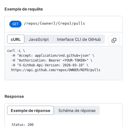
Exemple de requête
/repos
/{owner}
/{repo}
/pulls
GET
cURL
JavaScript
Interface CLI de GitHub
curl -L \

  -H "Accept: application/vnd.github+json" \

  -H "Authorization: Bearer <YOUR-TOKEN>" \

  -H "X-GitHub-Api-Version: 2026-03-10" \

  https://api.github.com/repos/OWNER/REPO/pulls
Response
Exemple de réponse
Schéma de réponse
Status: 200