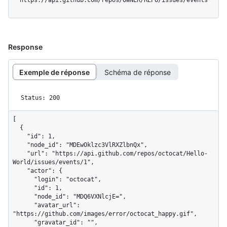
  https://api.github.com/repos/OWNER/REPO/issues/events
Response
Exemple de réponse
Schéma de réponse
Status: 200
[

  {

    "id": 1,

    "node_id": "MDEwOklzc3VlRXZlbnQx",

    "url": "https://api.github.com/repos/octocat/Hello-
World/issues/events/1",

    "actor": {

      "login": "octocat",

      "id": 1,

      "node_id": "MDQ6VXNlcjE=",

      "avatar_url": 
"https://github.com/images/error/octocat_happy.gif",

      "gravatar_id": "",
