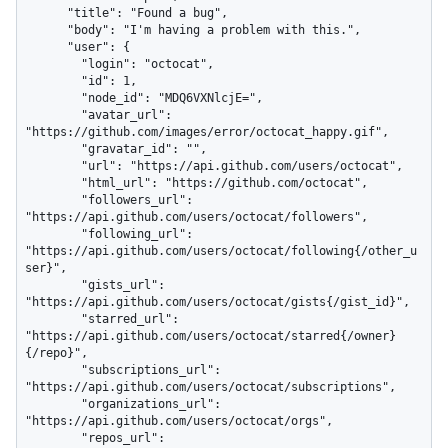
      "title": "Found a bug",

      "body": "I'm having a problem with this.",

      "user": {

        "login": "octocat",

        "id": 1,

        "node_id": "MDQ6VXNlcjE=",

        "avatar_url": 
"https://github.com/images/error/octocat_happy.gif",

        "gravatar_id": "",

        "url": "https://api.github.com/users/octocat",

        "html_url": "https://github.com/octocat",

        "followers_url": 
"https://api.github.com/users/octocat/followers",

        "following_url": 
"https://api.github.com/users/octocat/following{/other_u
ser}",

        "gists_url": 
"https://api.github.com/users/octocat/gists{/gist_id}",

        "starred_url": 
"https://api.github.com/users/octocat/starred{/owner}
{/repo}",

        "subscriptions_url": 
"https://api.github.com/users/octocat/subscriptions",

        "organizations_url": 
"https://api.github.com/users/octocat/orgs",

        "repos_url": 