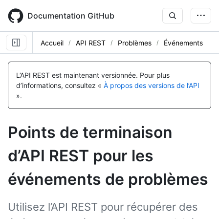
Skip
to
Documentation GitHub
main
content
Accueil
API REST
Problèmes
Événements
Nom, Type,
Nom, Type,
Nom, Type,
Nom, Type,
Nom, Type,
Nom, Type,
Nom, Type,
Nom, Type,
Description
Description
Description
Description
Description
Description
Description
Description
L’API REST est maintenant versionnée.
Pour plus
d’informations, consultez «
À propos des versions de l’API
».
Points de terminaison
d’API REST pour les
événements de problèmes
Utilisez l’API REST pour récupérer des