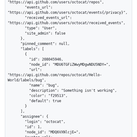
"https://api.github.com/users/octocat/repos",

        "events_url": 
"https://api.github.com/users/octocat/events{/privacy}",

        "received_events_url": 
"https://api.github.com/users/octocat/received_events",

        "type": "User",

        "site_admin": false

      },

      "pinned_comment": null,

      "labels": [

        {

          "id": 208045946,

          "node_id": "MDU6TGFiZWwyMDgwNDU5NDY=",

          "url": 
"https://api.github.com/repos/octocat/Hello-
World/labels/bug",

          "name": "bug",

          "description": "Something isn't working",

          "color": "f29513",

          "default": true

        }

      ],

      "assignee": {

        "login": "octocat",

        "id": 1,

        "node_id": "MDQ6VXNlcjE=",
