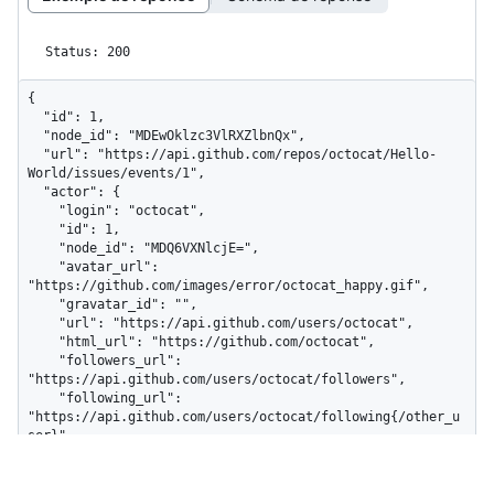
Status: 200
{

  "id": 1,

  "node_id": "MDEwOklzc3VlRXZlbnQx",

  "url": "https://api.github.com/repos/octocat/Hello-
World/issues/events/1",

  "actor": {

    "login": "octocat",

    "id": 1,

    "node_id": "MDQ6VXNlcjE=",

    "avatar_url": 
"https://github.com/images/error/octocat_happy.gif",

    "gravatar_id": "",

    "url": "https://api.github.com/users/octocat",

    "html_url": "https://github.com/octocat",

    "followers_url": 
"https://api.github.com/users/octocat/followers",

    "following_url": 
"https://api.github.com/users/octocat/following{/other_u
ser}",

    "gists_url": 
"https://api.github.com/users/octocat/gists{/gist_id}",

    "starred_url": 