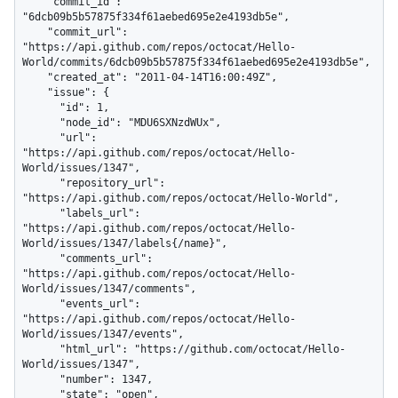
    "commit_id": 
"6dcb09b5b57875f334f61aebed695e2e4193db5e",

    "commit_url": 
"https://api.github.com/repos/octocat/Hello-
World/commits/6dcb09b5b57875f334f61aebed695e2e4193db5e",

    "created_at": "2011-04-14T16:00:49Z",

    "issue": {

      "id": 1,

      "node_id": "MDU6SXNzdWUx",

      "url": 
"https://api.github.com/repos/octocat/Hello-
World/issues/1347",

      "repository_url": 
"https://api.github.com/repos/octocat/Hello-World",

      "labels_url": 
"https://api.github.com/repos/octocat/Hello-
World/issues/1347/labels{/name}",

      "comments_url": 
"https://api.github.com/repos/octocat/Hello-
World/issues/1347/comments",

      "events_url": 
"https://api.github.com/repos/octocat/Hello-
World/issues/1347/events",

      "html_url": "https://github.com/octocat/Hello-
World/issues/1347",

      "number": 1347,

      "state": "open",
