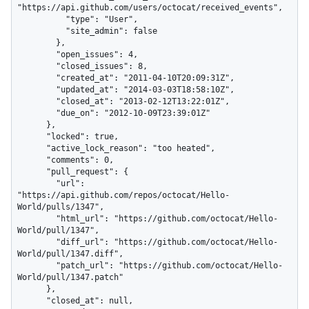
"https://api.github.com/users/octocat/received_events",

          "type": "User",

          "site_admin": false

        },

        "open_issues": 4,

        "closed_issues": 8,

        "created_at": "2011-04-10T20:09:31Z",

        "updated_at": "2014-03-03T18:58:10Z",

        "closed_at": "2013-02-12T13:22:01Z",

        "due_on": "2012-10-09T23:39:01Z"

      },

      "locked": true,

      "active_lock_reason": "too heated",

      "comments": 0,

      "pull_request": {

        "url": 
"https://api.github.com/repos/octocat/Hello-
World/pulls/1347",

        "html_url": "https://github.com/octocat/Hello-
World/pull/1347",

        "diff_url": "https://github.com/octocat/Hello-
World/pull/1347.diff",

        "patch_url": "https://github.com/octocat/Hello-
World/pull/1347.patch"

      },

      "closed_at": null,
