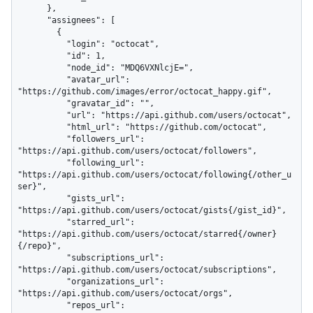
      },

      "assignees": [

        {

          "login": "octocat",

          "id": 1,

          "node_id": "MDQ6VXNlcjE=",

          "avatar_url": 
"https://github.com/images/error/octocat_happy.gif",

          "gravatar_id": "",

          "url": "https://api.github.com/users/octocat",

          "html_url": "https://github.com/octocat",

          "followers_url": 
"https://api.github.com/users/octocat/followers",

          "following_url": 
"https://api.github.com/users/octocat/following{/other_u
ser}",

          "gists_url": 
"https://api.github.com/users/octocat/gists{/gist_id}",

          "starred_url": 
"https://api.github.com/users/octocat/starred{/owner}
{/repo}",

          "subscriptions_url": 
"https://api.github.com/users/octocat/subscriptions",

          "organizations_url": 
"https://api.github.com/users/octocat/orgs",

          "repos_url": 