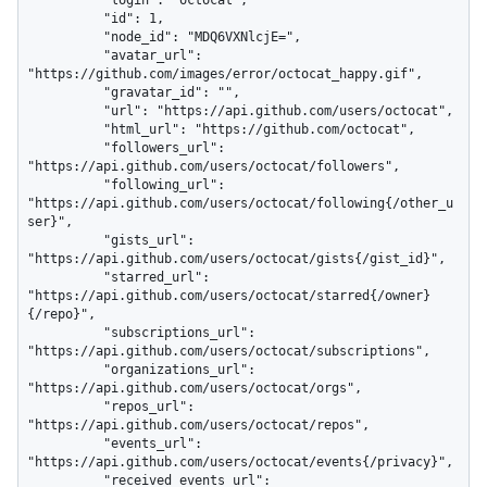
          "login": "octocat",

          "id": 1,

          "node_id": "MDQ6VXNlcjE=",

          "avatar_url": 
"https://github.com/images/error/octocat_happy.gif",

          "gravatar_id": "",

          "url": "https://api.github.com/users/octocat",

          "html_url": "https://github.com/octocat",

          "followers_url": 
"https://api.github.com/users/octocat/followers",

          "following_url": 
"https://api.github.com/users/octocat/following{/other_u
ser}",

          "gists_url": 
"https://api.github.com/users/octocat/gists{/gist_id}",

          "starred_url": 
"https://api.github.com/users/octocat/starred{/owner}
{/repo}",

          "subscriptions_url": 
"https://api.github.com/users/octocat/subscriptions",

          "organizations_url": 
"https://api.github.com/users/octocat/orgs",

          "repos_url": 
"https://api.github.com/users/octocat/repos",

          "events_url": 
"https://api.github.com/users/octocat/events{/privacy}",

          "received_events_url": 