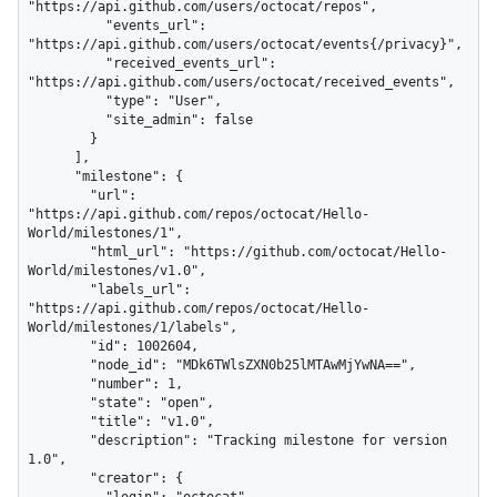
"https://api.github.com/users/octocat/repos",

          "events_url": 
"https://api.github.com/users/octocat/events{/privacy}",

          "received_events_url": 
"https://api.github.com/users/octocat/received_events",

          "type": "User",

          "site_admin": false

        }

      ],

      "milestone": {

        "url": 
"https://api.github.com/repos/octocat/Hello-
World/milestones/1",

        "html_url": "https://github.com/octocat/Hello-
World/milestones/v1.0",

        "labels_url": 
"https://api.github.com/repos/octocat/Hello-
World/milestones/1/labels",

        "id": 1002604,

        "node_id": "MDk6TWlsZXN0b25lMTAwMjYwNA==",

        "number": 1,

        "state": "open",

        "title": "v1.0",

        "description": "Tracking milestone for version 
1.0",

        "creator": {
