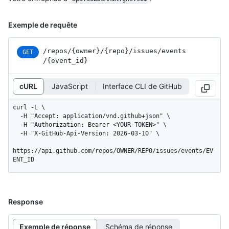
Exemple de requête
/repos
/{owner}
/{repo}
/issues
/events
GET
/{event_
id}
cURL
JavaScript
Interface CLI de GitHub
curl -L \

  -H "Accept: application/vnd.github+json" \

  -H "Authorization: Bearer <YOUR-TOKEN>" \

  -H "X-GitHub-Api-Version: 2026-03-10" \

https://api.github.com/repos/OWNER/REPO/issues/events/EV
ENT_ID
Response
Exemple de réponse
Schéma de réponse