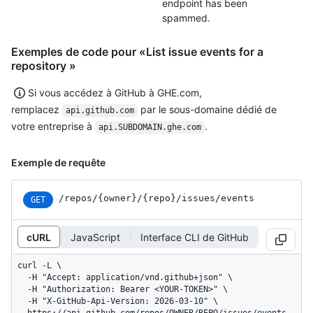
endpoint has been
spammed.
Exemples de code pour «List issue events for a
repository »
Si vous accédez à GitHub à GHE.com,
remplacez
par le sous-domaine dédié de
api.github.com
votre entreprise à
.
api.SUBDOMAIN.ghe.com
Exemple de requête
/repos
/{owner}
/{repo}
/issues
/events
GET
cURL
JavaScript
Interface CLI de GitHub
curl -L \

  -H "Accept: application/vnd.github+json" \

  -H "Authorization: Bearer <YOUR-TOKEN>" \

  -H "X-GitHub-Api-Version: 2026-03-10" \
