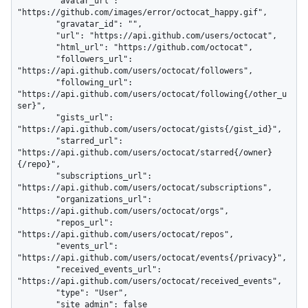
        "avatar_url": 
"https://github.com/images/error/octocat_happy.gif",

        "gravatar_id": "",

        "url": "https://api.github.com/users/octocat",

        "html_url": "https://github.com/octocat",

        "followers_url": 
"https://api.github.com/users/octocat/followers",

        "following_url": 
"https://api.github.com/users/octocat/following{/other_u
ser}",

        "gists_url": 
"https://api.github.com/users/octocat/gists{/gist_id}",

        "starred_url": 
"https://api.github.com/users/octocat/starred{/owner}
{/repo}",

        "subscriptions_url": 
"https://api.github.com/users/octocat/subscriptions",

        "organizations_url": 
"https://api.github.com/users/octocat/orgs",

        "repos_url": 
"https://api.github.com/users/octocat/repos",

        "events_url": 
"https://api.github.com/users/octocat/events{/privacy}",

        "received_events_url": 
"https://api.github.com/users/octocat/received_events",

        "type": "User",

        "site_admin": false
