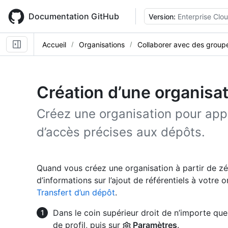
Skip
to
Documentation GitHub
Version:
Enterprise Clo
main
content
Accueil
Organisations
Collaborer avec des group
Création d’une organisat
Créez une organisation pour appl
d’accès précises aux dépôts.
Quand vous créez une organisation à partir de zér
d’informations sur l’ajout de référentiels à votre 
Transfert d’un dépôt
.
Dans le coin supérieur droit de n’importe que
de profil, puis sur
Paramètres
.