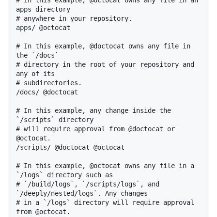
# In this example, @octocat owns any file in an 
apps directory

# anywhere in your repository.

apps/ @octocat

# In this example, @doctocat owns any file in 
the `/docs`

# directory in the root of your repository and 
any of its

# subdirectories.

/docs/ @doctocat

# In this example, any change inside the 
`/scripts` directory

# will require approval from @doctocat or 
@octocat.

/scripts/ @doctocat @octocat

# In this example, @octocat owns any file in a 
`/logs` directory such as

# `/build/logs`, `/scripts/logs`, and 
`/deeply/nested/logs`. Any changes

# in a `/logs` directory will require approval 
from @octocat.
