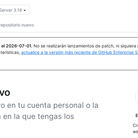
Server 3.16
Buscar o preguntar
Copilot
repositorio nuevo
 el
2026-07-01
.
No se realizarán lanzamientos de patch, ni siquiera
terísticas,
actualice a la versión más reciente de GitHub Enterprise S
evo
o en tu cuenta personal o la
 en la que tengas los
E
Cr
w