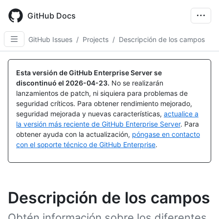
Skip
to
GitHub Docs
main
content
GitHub Issues
/
Projects
/
Descripción de los campos
Esta versión de GitHub Enterprise Server se
discontinuó el
2026-04-23
.
No se realizarán
lanzamientos de patch, ni siquiera para problemas de
seguridad críticos. Para obtener rendimiento mejorado,
seguridad mejorada y nuevas características,
actualice a
la versión más reciente de GitHub Enterprise Server
. Para
obtener ayuda con la actualización,
póngase en contacto
con el soporte técnico de GitHub Enterprise
.
Descripción de los campos
Obtén información sobre los diferentes