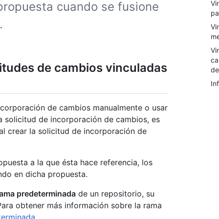
Vi
propuesta cuando se fusione
pa
.
Vi
me
Vi
ca
citudes de cambios vinculadas
de
In
incorporación de cambios manualmente o usar
a solicitud de incorporación de cambios, es
l crear la solicitud de incorporación de
puesta a la que ésta hace referencia, los
ndo en dicha propuesta.
rama predeterminada
de un repositorio, su
 Para obtener más información sobre la rama
terminada
.