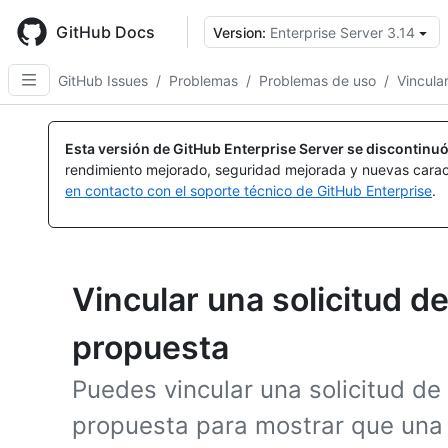
Skip
to
GitHub Docs
Version:
Enterprise Server 3.14
main
content
GitHub Issues
/
Problemas
/
Problemas de uso
/
Vincular
Esta versión de GitHub Enterprise Server se discontinuó
rendimiento mejorado, seguridad mejorada y nuevas carac
en contacto con el soporte técnico de GitHub Enterprise
.
Vincular una solicitud d
propuesta
Puedes vincular una solicitud d
propuesta para mostrar que una 