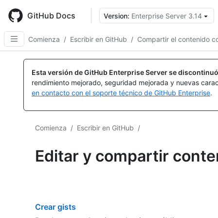
Skip
to
GitHub Docs
Version:
Enterprise Server 3.14
main
content
Comienza
/
Escribir en GitHub
/
Compartir el contenido co
Esta versión de GitHub Enterprise Server se discontinuó
rendimiento mejorado, seguridad mejorada y nuevas carac
en contacto con el soporte técnico de GitHub Enterprise
.
Comienza
/
Escribir en GitHub
/
Editar y compartir conte
Crear gists