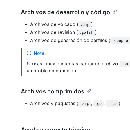
Archivos de desarrollo y código
Archivos de volcado (
)
.dmp
Archivos de revisión (
)
.patch
Archivos de generación de perfiles (
.cpupro
Nota:
Si usas Linux e intentas cargar un archivo
.pa
un problema conocido.
Archivos comprimidos
Archivos y paquetes (
,
,
)
.zip
.gz
.tgz
Ayuda y soporte técnico