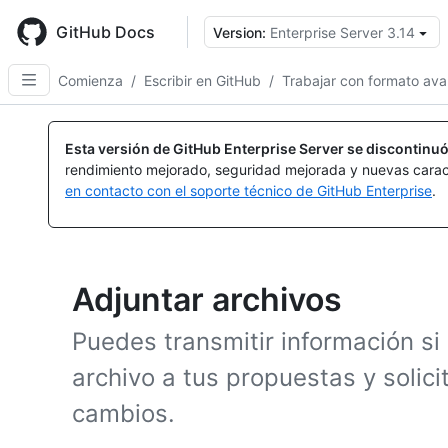
Skip
to
GitHub Docs
Version:
Enterprise Server 3.14
main
content
Comienza
/
Escribir en GitHub
/
Trabajar con formato av
Esta versión de GitHub Enterprise Server se discontinuó
rendimiento mejorado, seguridad mejorada y nuevas carac
en contacto con el soporte técnico de GitHub Enterprise
.
Adjuntar archivos
Puedes transmitir información si
archivo a tus propuestas y solic
cambios.