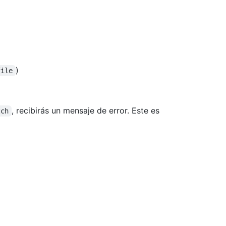
)
file
, recibirás un mensaje de error. Este es
tch