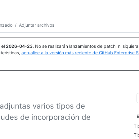
Buscar o preguntar
Copilot
anzado
/
Adjuntar archivos
 el
2026-04-23
.
No se realizarán lanzamientos de patch, ni siquier
terísticas,
actualice a la versión más reciente de GitHub Enterprise S
 adjuntas varios tipos de
itudes de incorporación de
E
Ti
Ti