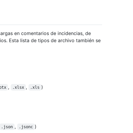
cargas en comentarios de incidencias, de
os. Esta lista de tipos de archivo también se
,
,
)
ptx
.xlsx
.xls
,
)
.json
.jsonc