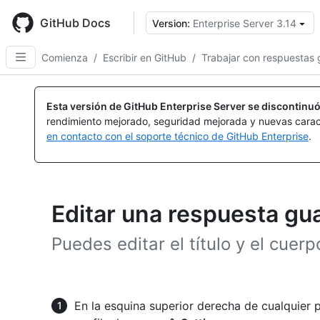
Skip
to
GitHub Docs
Version:
Enterprise Server 3.14
main
content
Comienza
/
Escribir en GitHub
/
Trabajar con respuestas
Esta versión de GitHub Enterprise Server se discontinuó
rendimiento mejorado, seguridad mejorada y nuevas carac
en contacto con el soporte técnico de GitHub Enterprise
.
Editar una respuesta gu
Puedes editar el título y el cue
En la esquina superior derecha de cualquier p