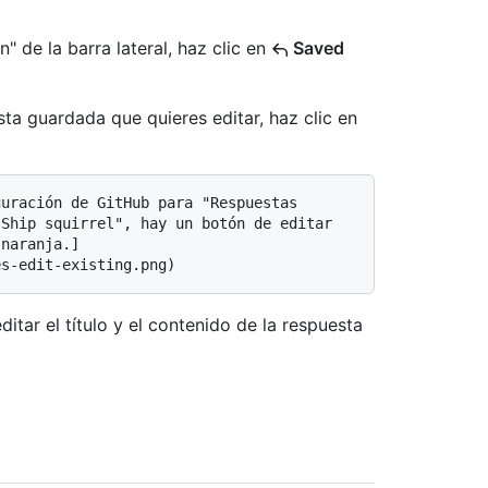
" de la barra lateral, haz clic en
Saved
ta guardada que quieres editar, haz clic en
Ship squirrel", hay un botón de editar 
 naranja.]
itar el título y el contenido de la respuesta