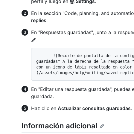
perfil y luego en
Settings
.
En la sección "Code, planning, and automation
replies
.
En "Respuestas guardadas", junto a la respues
.
       ![Recorte de pantalla de la configuración de GitHub para "Respuestas 
guardadas" A la derecha de la respuesta "
con un icono de lápiz resaltado en color
En "Editar una respuesta guardada", puedes ed
guardada.
Haz clic en
Actualizar consultas guardadas
.
Información adicional