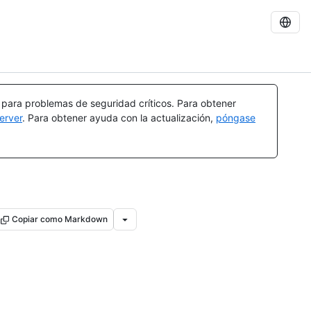
a para problemas de seguridad críticos. Para obtener
erver
. Para obtener ayuda con la actualización,
póngase
Copiar como Markdown