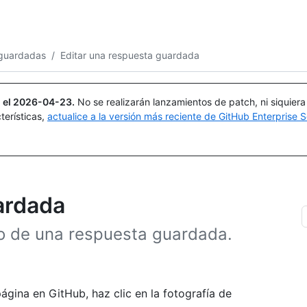
Buscar o preguntar
Copilot
 guardadas
/
Editar una respuesta guardada
 el
2026-04-23
.
No se realizarán lanzamientos de patch, ni siquier
terísticas,
actualice a la versión más reciente de GitHub Enterprise S
ardada
rpo de una respuesta guardada.
ágina en GitHub, haz clic en la fotografía de