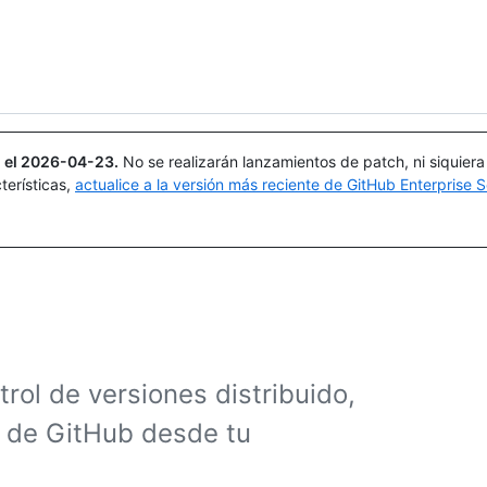
Buscar o preguntar
Copilot
 el
2026-04-23
.
No se realizarán lanzamientos de patch, ni siquier
terísticas,
actualice a la versión más reciente de GitHub Enterprise S
rol de versiones distribuido,
s de GitHub desde tu