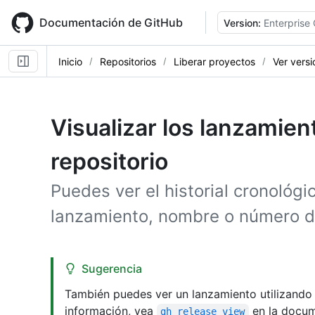
Skip
to
Documentación de GitHub
Version:
Enterprise
main
content
Inicio
Repositorios
Liberar proyectos
Ver versi
Visualizar los lanzamien
repositorio
Puedes ver el historial cronológi
lanzamiento, nombre o número de
Sugerencia
También puedes ver un lanzamiento utilizando
información, vea
en la docum
gh release view