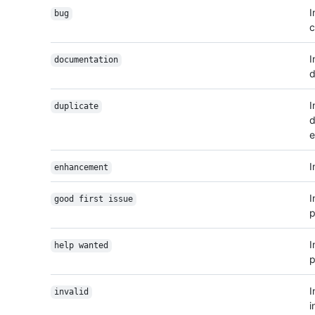
I
bug
c
I
documentation
d
I
duplicate
d
e
I
enhancement
I
good first issue
p
I
help wanted
p
I
invalid
i