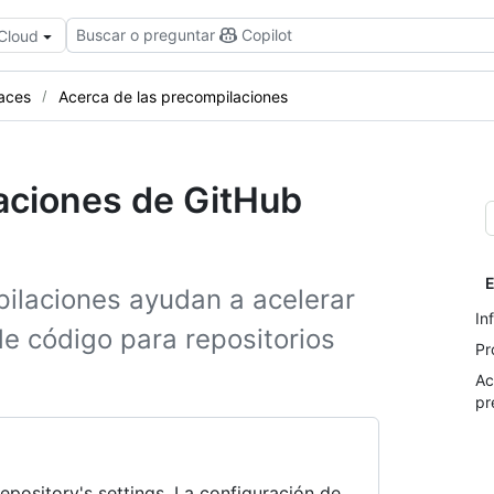
Buscar o preguntar
Copilot
 Cloud
aces
Acerca de las precompilaciones
aciones de GitHub
E
laciones ayudan a acelerar
In
e código para repositorios
Pr
Ac
pr
epository's settings. La configuración de