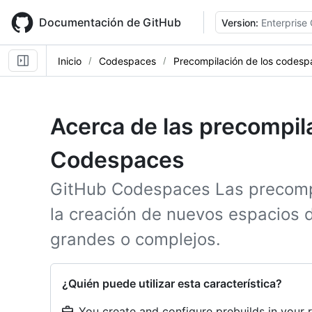
Skip
to
Documentación de GitHub
Version:
Enterprise
main
content
Inicio
Codespaces
Precompilación de los codesp
Acerca de las precompil
Codespaces
GitHub Codespaces Las precompi
la creación de nuevos espacios d
grandes o complejos.
¿Quién puede utilizar esta característica?
You create and configure prebuilds in your r