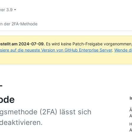
ver 3.9
n der 2FA-Methode
stellt am
2024-07-09
.
Es wird keine Patch-Freigabe vorgenommen, a
isiere auf die neueste Version von GitHub Enterprise Server
.
Wende di
-
ode
I
Ä
ngsmethode (2FA) lässt sich
A
deaktivieren.
H
A