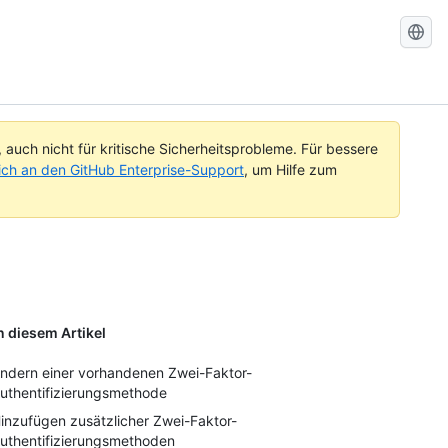
GitHub-
Dokument
durchsuc
uch nicht für kritische Sicherheitsprobleme. Für bessere
ch an den GitHub Enterprise-Support
, um Hilfe zum
n diesem Artikel
ndern einer vorhandenen Zwei-Faktor-
uthentifizierungsmethode
inzufügen zusätzlicher Zwei-Faktor-
uthentifizierungsmethoden