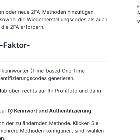
F
ren oder neue 2FA-Methoden hinzufügen,
A
 sowohl die Wiederherstellungscodes als auch
W
 die 2FA erfordern.
-Faktor-
malkennwörter (Time-based One-Time
entifizierungscodes generieren.
tHub oben rechts auf Ihr Profilfoto und dann
 auf
Kennwort und Authentifizierung
.
ch der zu ändernden Methode. Klicken Sie
mehrere Methoden konfiguriert sind, wählen
en
.