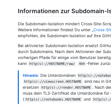
Informationen zur Subdomain-Is
Die Subdomain-Isolation mindert Cross-Site-Scri
Weitere Informationen findest Du unter „
Cross-Sit
empfohlen, die Subdomain-Isolation auf Ihre GitHu
Bei aktivierter Subdomain-Isolation ersetzt GitH
durch Subdomains. Nach dem Aktivieren der Subdo
vorherigen Pfade für einige vom Benutzer bereitges
kann
-Fehler zurü
http(s)://HOSTNAME/raw/
404
Hinweis:
Die Unterdomänen
http(s)://notebo
sind neu in Gi
http(s)://viewscreen.HOSTNAME
ersetzen
. Nach de
http(s)://render.HOSTNAME
muss dein TLS-Zertifikat die Unterdomäne für 
(
und
http(s)://notebooks.HOSTNAME
http(s):