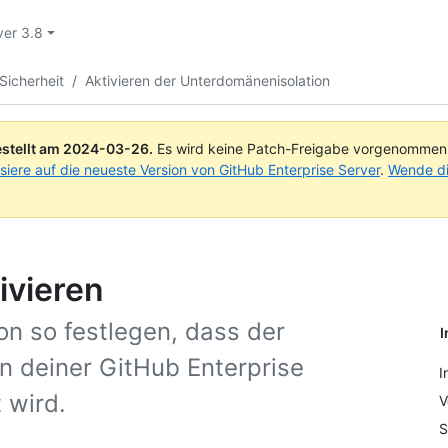
ver 3.8
Sicherheit
/
Aktivieren der Unterdomänenisolation
stellt am
2024-03-26
.
Es wird keine Patch-Freigabe vorgenommen, 
isiere auf die neueste Version von GitHub Enterprise Server
.
Wende di
ivieren
on so festlegen, dass der
I
n deiner GitHub Enterprise
I
 wird.
V
S