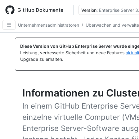
Skip
to
GitHub Dokumente
Version:
Enterprise Server 3
main
content
Unternehmensadministratoren
/
Überwachen und verwalten
Diese Version von GitHub Enterprise Server wurde einge
Leistung, verbesserte Sicherheit und neue Features
aktual
Upgrade zu erhalten.
Informationen zu Clust
In einem GitHub Enterprise Serv
einzelne virtuelle Computer (VM
Enterprise Server-Software ausge