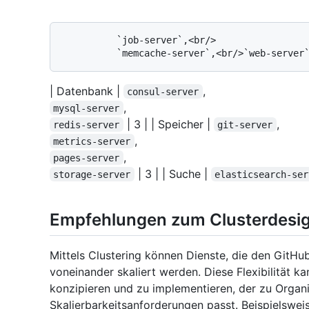
          `job-server`,<br/>

| Datenbank |
,
consul-server
,
mysql-server
| 3 | | Speicher |
,
redis-server
git-server
,
metrics-server
,
pages-server
| 3 | | Suche |
storage-server
elasticsearch-ser
Empfehlungen zum Clusterdesi
Mittels Clustering können Dienste, die den GitHu
voneinander skaliert werden. Diese Flexibilität k
konzipieren und zu implementieren, der zu Organi
Skalierbarkeitsanforderungen passt. Beispielswei