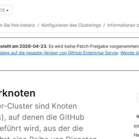
.15
Suchen oder Fragen
Copilot
 Sie Ihre Instanz
/
Konfigurieren des Clusterings
/
Informationen 
stellt am
2026-04-23
.
Es wird keine Patch-Freigabe vorgenommen, 
isiere auf die neueste Version von GitHub Enterprise Server
.
Wende di
erknoten
er-Cluster sind Knoten
s), auf denen die GitHub
I
In
führt wird, aus der die
Ha