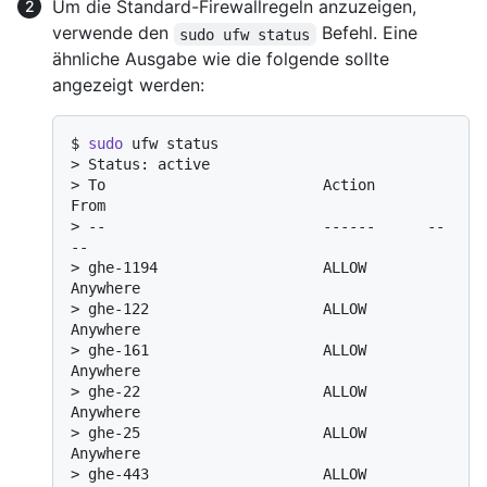
Um die Standard-Firewallregeln anzuzeigen,
verwende den
Befehl. Eine
sudo ufw status
ähnliche Ausgabe wie die folgende sollte
angezeigt werden:
$ 
sudo
 ufw status
> 
Status: active
> 
To                         Action      
From
> 
--                         ------      --
--
> 
ghe-1194                   ALLOW       
Anywhere
> 
ghe-122                    ALLOW       
Anywhere
> 
ghe-161                    ALLOW       
Anywhere
> 
ghe-22                     ALLOW       
Anywhere
> 
ghe-25                     ALLOW       
Anywhere
> 
ghe-443                    ALLOW       