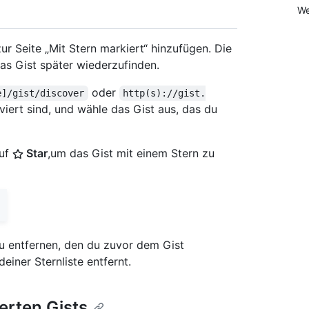
We
ur Seite „Mit Stern markiert“ hinzufügen. Die
as Gist später wiederzufinden.
oder
e]/gist/discover
http(s)://gist.
iert sind, und wähle das Gist aus, das du
auf
Star
,um das Gist mit einem Stern zu
u entfernen, den du zuvor dem Gist
einer Sternliste entfernt.
erten Gists