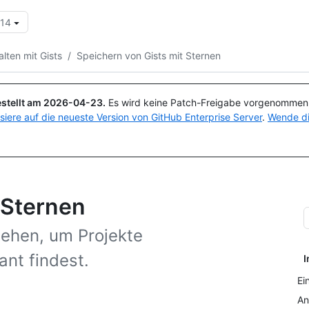
.14
Suchen oder Fragen
Copilot
lten mit Gists
/
Speichern von Gists mit Sternen
stellt am
2026-04-23
.
Es wird keine Patch-Freigabe vorgenommen, 
isiere auf die neueste Version von GitHub Enterprise Server
.
Wende di
 Sternen
sehen, um Projekte
ant findest.
I
Ei
An