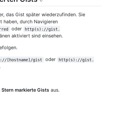
r, das Gist später wiederzufinden. Sie
rt haben, durch Navigieren
oder
rred
http(s)://gist.
en aktiviert sind einsehen.
efolgen.
oder
://[hostname]/gist
http(s)://gist.
.
 Stern markierte Gists
aus.