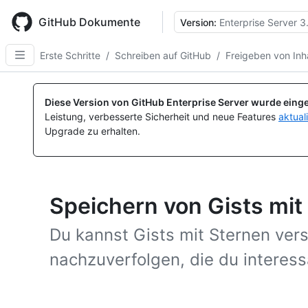
Skip
to
GitHub Dokumente
Version:
Enterprise Server 3
main
content
Erste Schritte
/
Schreiben auf GitHub
/
Freigeben von Inha
Diese Version von GitHub Enterprise Server wurde einge
Leistung, verbesserte Sicherheit und neue Features
aktual
Upgrade zu erhalten.
Speichern von Gists mit
Du kannst Gists mit Sternen ver
nachzuverfolgen, die du interess