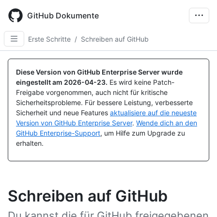
Skip
to
GitHub Dokumente
main
content
Erste Schritte
/
Schreiben auf GitHub
Diese Version von GitHub Enterprise Server wurde
eingestellt am
2026-04-23
.
Es wird keine Patch-
Freigabe vorgenommen, auch nicht für kritische
Sicherheitsprobleme. Für bessere Leistung, verbesserte
Sicherheit und neue Features
aktualisiere auf die neueste
Version von GitHub Enterprise Server
.
Wende dich an den
GitHub Enterprise-Support
, um Hilfe zum Upgrade zu
erhalten.
Schreiben auf GitHub
Du kannst die für GitHub freigegebenen