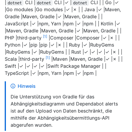
|
CLI |
CLI |✓ |
CLI | | Go |✓
dotnet
dotnet
dotnet
|Go modules |Go modules |✓ |✗ | | Java |✓ |Maven,
Gradle |Maven, Gradle |✓ |Maven, Gradle | |
JavaScript |✓ |npm, Yarn |npm |✓ |npm | | Kotlin |✓
|Maven, Gradle |Maven, Gradle |✓ |Maven, Gradle | |
1
PHP |third-party
|Composer |Composer |✓ |✗ | |
Python |✓ |pip |pip |✓ |✗ | | Ruby |✓ |RubyGems
|RubyGems |✓ |RubyGems | | Rust |✓ |✓ |✓ |✓ |✗ | |
1
Scala |third-party
|Maven |Maven, Gradle |✓ |✗ | |
Swift |✓ |✓ |✓ |✓ |Swift Package Manager | |
TypeScript |✓ |npm, Yarn |npm |✓ |npm |
Hinweis
Die Unterstützung von Gradle für das
Abhängigkeitsdiagramm und Dependabot alerts
ist auf den Upload von Daten beschränkt, die
mithilfe der Abhängigkeitsübermittlungs-API
abgerufen wurden.