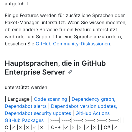
aufgeführt.
Einige Features werden für zusätzliche Sprachen oder
Paket-Manager unterstützt. Wenn Sie wissen möchten,
ob eine andere Sprache für ein Feature unterstützt
wird oder um Support für eine Sprache anzufordern,
besuchen Sie
GitHub Community-Diskussionen
.
Hauptsprachen, die in GitHub
Enterprise Server
unterstützt werden
| Language |
Code scanning
|
Dependency graph,
Dependabot alerts
|
Dependabot version updates,
Dependabot security updates
|
GitHub Actions
|
GitHub Packages
| |:----|:----:|:----:|:----:|:----:|:----:| |
C |✓ |✗ |✗ |✓ |✗ | | C++ |✓ |✗ |✗ |✓ |✗ | | C# |✓