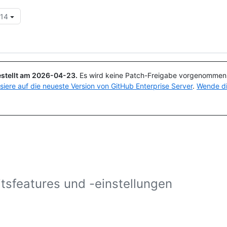
.14
Suchen oder Fragen
Copilot
stellt am
2026-04-23
.
Es wird keine Patch-Freigabe vorgenommen, 
isiere auf die neueste Version von GitHub Enterprise Server
.
Wende di
itsfeatures und -einstellungen