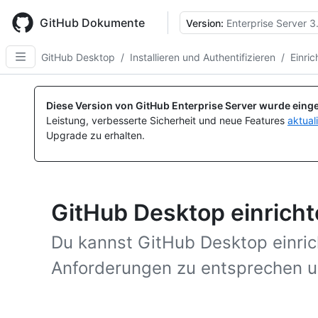
Skip
to
GitHub Dokumente
Version:
Enterprise Server 3
main
content
GitHub Desktop
/
Installieren und Authentifizieren
/
Einric
Diese Version von GitHub Enterprise Server wurde einge
Leistung, verbesserte Sicherheit und neue Features
aktual
Upgrade zu erhalten.
GitHub Desktop einrich
Du kannst GitHub Desktop einri
Anforderungen zu entsprechen u