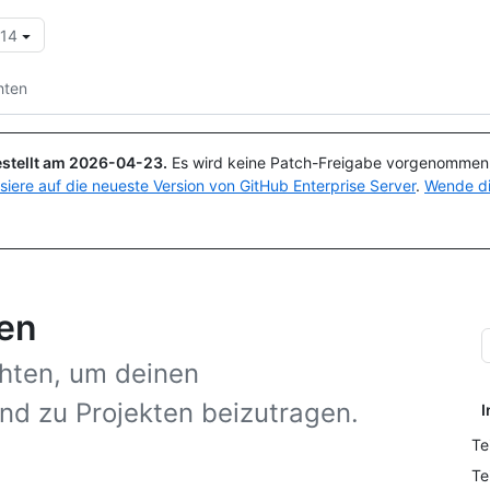
.14
Suchen oder Fragen
Copilot
hten
stellt am
2026-04-23
.
Es wird keine Patch-Freigabe vorgenommen, 
isiere auf die neueste Version von GitHub Enterprise Server
.
Wende di
ten
chten, um deinen
nd zu Projekten beizutragen.
I
Te
Te