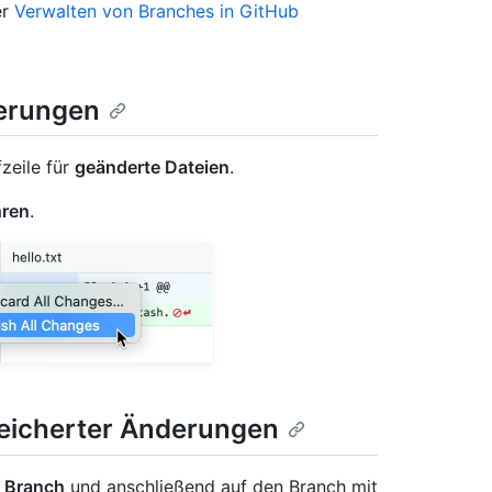
er
Verwalten von Branches in GitHub
derungen
zeile für
geänderte Dateien
.
hren
.
eicherter Änderungen
 Branch
und anschließend auf den Branch mit