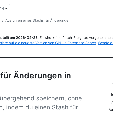
.14
Suchen oder Fragen
Copilot
/
Ausführen eines Stashs für Änderungen
stellt am
2026-04-23
.
Es wird keine Patch-Freigabe vorgenommen, 
isiere auf die neueste Version von GitHub Enterprise Server
.
Wende di
 für Änderungen in
I
übergehend speichern, ohne
In
n, indem du einen Stash für
Au