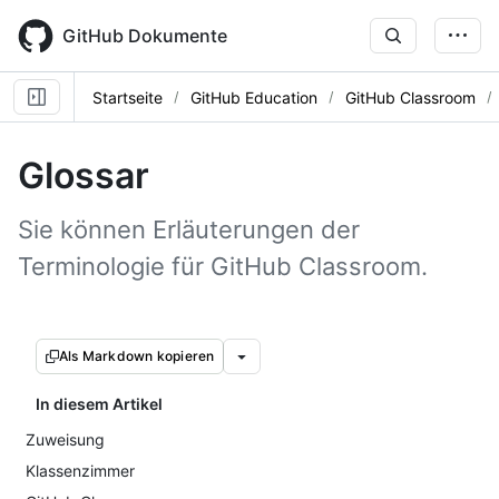
Skip
to
GitHub Dokumente
main
content
Startseite
GitHub Education
GitHub Classroom
Glossar
Sie können Erläuterungen der
Terminologie für GitHub Classroom.
Als Markdown kopieren
In diesem Artikel
Zuweisung
Klassenzimmer