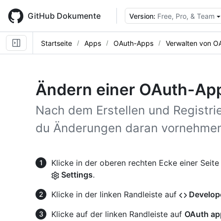
Skip
to
GitHub Dokumente
Version:
Free, Pro, & Team
main
content
Startseite
Apps
OAuth-Apps
Verwalten von O
Ändern einer OAuth-Ap
Nach dem Erstellen und Registri
du Änderungen daran vornehme
Klicke in der oberen rechten Ecke einer Seite
Settings
.
Klicke in der linken Randleiste auf
Develope
Klicke auf der linken Randleiste auf
OAuth ap