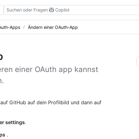
Suchen oder Fragen
Copilot
Auth-Apps
Ändern einer OAuth-App
p
eren einer OAuth app kannst
n.
 auf GitHub auf dein Profilbild und dann auf
r settings
.
ps
.