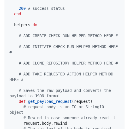
200
# success status
end
  helpers 
do
# ADD CREATE_CHECK_RUN HELPER METHOD HERE #
# ADD INITIATE_CHECK_RUN HELPER METHOD HERE 
#
# ADD CLONE_REPOSITORY HELPER METHOD HERE #
# ADD TAKE_REQUESTED_ACTION HELPER METHOD 
HERE #
# Saves the raw payload and converts the 
payload to JSON format
def
get_payload_request
(
request
)

# request.body is an IO or StringIO 
object
# Rewind in case someone already read it
      request.body.rewind

# The raw text of the body is required 