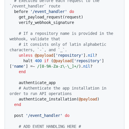
# Executed before each request to the 
`/event_handler` route
  before 
'/event_handler'
do
    get_payload_request(request)

    verify_webhook_signature

# If a repository name is provided in the 
webhook, validate that
# it consists only of latin alphabetic 
characters, `-`, and `_`.
unless
@payload
[
'repository'
].
nil
?

      halt 
400
if
 (
@payload
[
'repository'
]
[
'name'
] =~ 
/[0-9A-Za-z\-\_]+/
).
nil
?

end
    authenticate_app

# Authenticate the app installation in 
order to run API operations
    authenticate_installation(
@payload
)

end
  post 
'/event_handler'
do
# ADD EVENT HANDLING HERE #