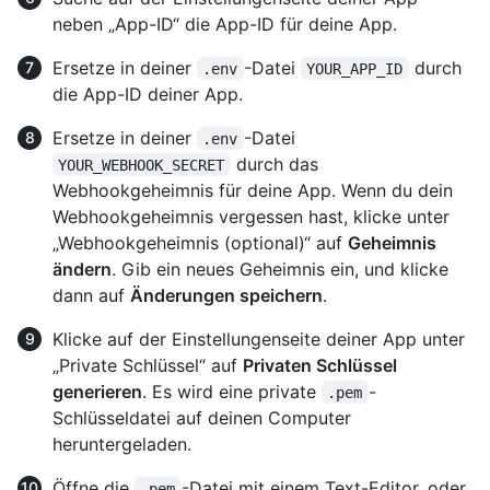
neben „App-ID“ die App-ID für deine App.
Ersetze in deiner
-Datei
durch
.env
YOUR_APP_ID
die App-ID deiner App.
Ersetze in deiner
-Datei
.env
durch das
YOUR_WEBHOOK_SECRET
Webhookgeheimnis für deine App. Wenn du dein
Webhookgeheimnis vergessen hast, klicke unter
„Webhookgeheimnis (optional)“ auf
Geheimnis
ändern
. Gib ein neues Geheimnis ein, und klicke
dann auf
Änderungen speichern
.
Klicke auf der Einstellungenseite deiner App unter
„Private Schlüssel“ auf
Privaten Schlüssel
generieren
. Es wird eine private
-
.pem
Schlüsseldatei auf deinen Computer
heruntergeladen.
Öffne die
-Datei mit einem Text-Editor, oder
.pem