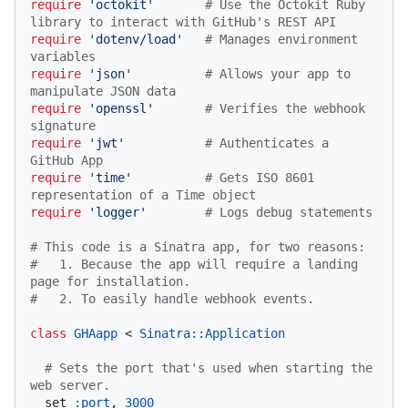
require
'octokit'
# Use the Octokit Ruby 
library to interact with GitHub's REST API
require
'dotenv/load'
# Manages environment 
variables
require
'json'
# Allows your app to 
manipulate JSON data
require
'openssl'
# Verifies the webhook 
signature
require
'jwt'
# Authenticates a 
GitHub App
require
'time'
# Gets ISO 8601 
representation of a Time object
require
'logger'
# Logs debug statements
# This code is a Sinatra app, for two reasons:
#   1. Because the app will require a landing 
page for installation.
#   2. To easily handle webhook events.
class
GHAapp
 < 
Sinatra::Application
# Sets the port that's used when starting the 
web server.
  set 
:port
, 
3000