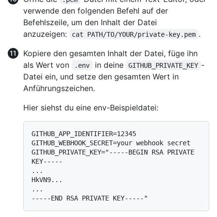
verwende den folgenden Befehl auf der
Befehlszeile, um den Inhalt der Datei
anzuzeigen:
.
cat PATH/TO/YOUR/private-key.pem
Kopiere den gesamten Inhalt der Datei, füge ihn
als Wert von
in deine
-
.env
GITHUB_PRIVATE_KEY
Datei ein, und setze den gesamten Wert in
Anführungszeichen.
Hier siehst du eine env-Beispieldatei:
GITHUB_APP_IDENTIFIER=12345

GITHUB_WEBHOOK_SECRET=your webhook secret

GITHUB_PRIVATE_KEY="-----BEGIN RSA PRIVATE 
KEY-----

...

HkVN9...

...
