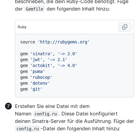
beschrieben, die dein Ruby-Code benötigt. Füge
der
den folgenden Inhalt hinzu:
Gemfile
Ruby
source 
'http://rubygems.org'
gem 
'sinatra'
, 
'~> 2.0'
gem 
'jwt'
, 
'~> 2.1'
gem 
'octokit'
, 
'~> 4.0'
gem 
'puma'
gem 
'rubocop'
gem 
'dotenv'
gem 
'git'
Erstellen Sie eine Datei mit dem
Namen
. Diese Datei konfiguriert
config.ru
deinen Sinatra-Server für die Ausführung. Füge der
-Datei den folgenden Inhalt hinzu:
config.ru