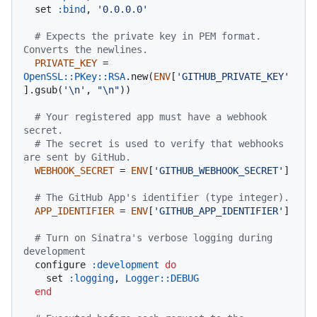
  set 
:bind
, 
'0.0.0.0'
# Expects the private key in PEM format. 
Converts the newlines.
PRIVATE_KEY
 = 
OpenSSL::PKey::RSA
.new(
ENV
[
'GITHUB_PRIVATE_KEY'
].gsub(
'\n'
, 
"\n"
))

# Your registered app must have a webhook 
secret.
# The secret is used to verify that webhooks 
are sent by GitHub.
WEBHOOK_SECRET
 = 
ENV
[
'GITHUB_WEBHOOK_SECRET'
]

# The GitHub App's identifier (type integer).
APP_IDENTIFIER
 = 
ENV
[
'GITHUB_APP_IDENTIFIER'
]

# Turn on Sinatra's verbose logging during 
development
  configure 
:development
do
    set 
:logging
, 
Logger
:
:DEBUG
end