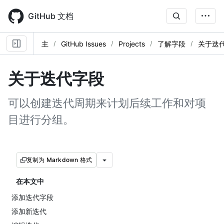
Skip
to
GitHub 文档
main
content
主
GitHub Issues
Projects
了解字段
关于迭
关于迭代字段
可以创建迭代周期来计划后续工作和对项
目进行分组。
复制为 Markdown 格式
在本文中
添加迭代字段
添加新迭代