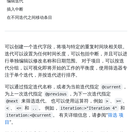
编辑迭代
插入中断
在不同迭代之间移动条目
可以创建一个迭代字段，将项与特定的重复时间块相关联。
迭代可以设置为任何时间长度，可以包括中断，并且可以进
行单独编辑以修改名称和日期范围。 对于项目，可以按迭
代分组，以可视化即将开始的工作的平衡度，使用筛选器专
注于单个迭代，并按迭代进行排序。
可以通过指定迭代名称，或者为当前迭代指定
，
@current
为上一次迭代指定
，为下一次迭代指定
@previous
来筛选迭代。 也可以使用运算符，例如
、
、
@next
>
>=
、
和
。 例如，
和
<
<=
..
iteration:>"Iteration 4"
。 有关详细信息，请参阅“
筛选 项
iteration:<@current
目
”。