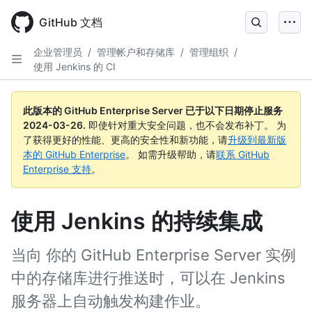
Skip
to
GitHub 文档
main
content
企业管理员
/
管理帐户和存储库
/
管理组织
/
使用 Jenkins 的 CI
此版本的 GitHub Enterprise Server 已于以下日期停止服务
2024-03-26
.
即使针对重大安全问题，也不会发布补丁。 为
了获得更好的性能、更高的安全性和新功能，请
升级到最新版
本的 GitHub Enterprise
。 如需升级帮助，请
联系 GitHub
Enterprise 支持
。
使用 Jenkins 的持续集成
当向 你的 GitHub Enterprise Server 实例
中的存储库进行推送时，可以在 Jenkins
服务器上自动触发构建作业。