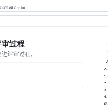
或询问
Copilot
的评审过程
和改进评审过程。
介
1
2
3
4
使