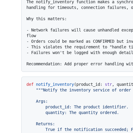
The notify_inventory function makes a synchro
handling for timeouts, connection failures, o
Why this matters:

- Network failures will cause unhandled excep
flow

- Orders could be marked as CONFIRMED but inv
- This violates the requirement to "handle ti
- Failures won't be logged with enough detail
def
notify_inventory
(
product_id: 
str
, quanti
"""Notify the inventory service of order 
    Args:

        product_id: The product identifier.

        quantity: The quantity ordered.

    Returns:

        True if the notification succeeded; False otherwise.
