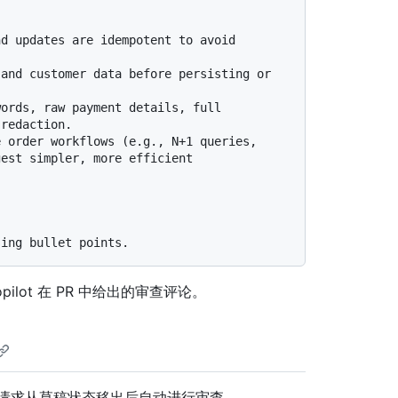
d updates are idempotent to avoid 
and customer data before persisting or 
ords, raw payment details, full 
 order workflows (e.g., N+1 queries, 
est simpler, more efficient 
lot 在 PR 中给出的审查评论。
会在拉取请求从草稿状态移出后自动进行审查。