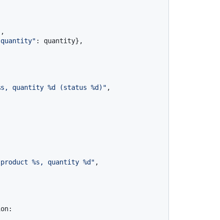
"
,

"quantity"
: quantity},

%s, quantity %d (status %d)"
,

 product %s, quantity %d"
,

on:
