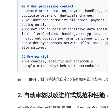
## Order processing context
-
 Ensure order creation, payment handling, an
-
 Validate and normalize all order, payment, 
-
 Do not log or persist sensitive data (passw
-
 Call out obvious performance issues in core
per-order synchronous network calls) and sugg
alternatives.

## Review style
-
-
在下一部分，我们将演示自定义指令如何正向影响 Copi
2. 自动审核以改进样式规范和性能
当自动 Copilot 代码评审 启用时，Copilot 