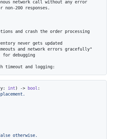
nous network call without any error 
r non-200 responses.

tions and crash the order processing 
entory never gets updated

meouts and network errors gracefully"

 for debugging

ty: 
int
) -> 
bool
:

placement.
