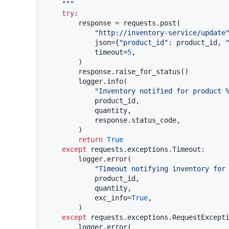
    """
try
:

        response = requests.post(

"http://inventory-service/update
            json={
"product_id"
: product_id, 
            timeout=
5
,

        )

        response.raise_for_status()

        logger.info(

"Inventory notified for product 
            product_id,

            quantity,

            response.status_code,

        )

return
True
except
 requests.exceptions.Timeout:

        logger.error(

"Timeout notifying inventory for
            product_id,

            quantity,

            exc_info=
True
,

        )

except
 requests.exceptions.RequestExcepti
        logger.error(
