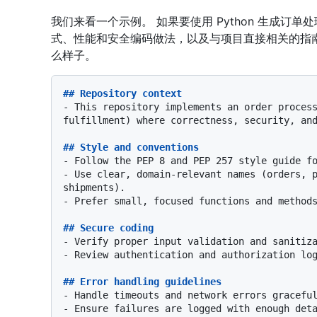
我们来看一个示例。 如果要使用 Python 生成订单
式、性能和安全编码做法，以及与项目直接相关的指
么样子。
## Repository context
-
 This repository implements an order process
fulfillment) where correctness, security, and
## Style and conventions
-
-
 Use clear, domain-relevant names (orders, p
-
 Prefer small, focused functions and methods
## Secure coding 
-
-
 Review authentication and authorization log
## Error handling guidelines
-
-
 Ensure failures are logged with enough deta