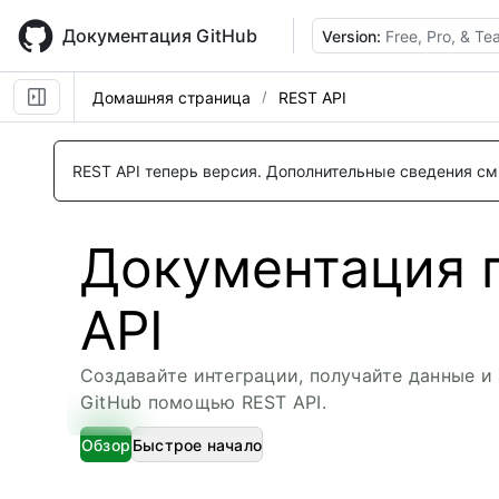
Skip
to
Документация GitHub
Version:
Free, Pro, & T
main
content
Домашняя страница
REST API
REST API теперь версия.
Дополнительные сведения см.
Документация 
API
Создавайте интеграции, получайте данные и
GitHub помощью REST API.
Обзор
Быстрое начало