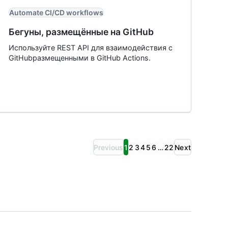
Automate CI/CD workflows
Бегуны, размещённые на GitHub
Используйте REST API для взаимодействия с
GitHubразмещенными в GitHub Actions.
Previous
1
2
3
4
5
6
…
22
Next