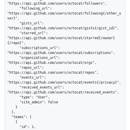
"https://api.github.com/users/octocat/followers",

      "following_url": 
"https://api.github.com/users/octocat/following{/other_u
ser}",

      "gists_url": 
"https://api.github.com/users/octocat/gists{/gist_id}",

      "starred_url": 
"https://api.github.com/users/octocat/starred{/owner}
{/repo}",

      "subscriptions_url": 
"https://api.github.com/users/octocat/subscriptions",

      "organizations_url": 
"https://api.github.com/users/octocat/orgs",

      "repos_url": 
"https://api.github.com/users/octocat/repos",

      "events_url": 
"https://api.github.com/users/octocat/events{/privacy}",

      "received_events_url": 
"https://api.github.com/users/octocat/received_events",

      "type": "User",

      "site_admin": false

    }

  ],

  "teams": [

    {

      "id": 1,
