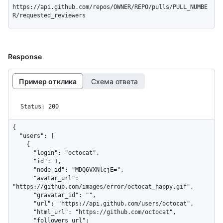
https://api.github.com/repos/OWNER/REPO/pulls/PULL_NUMBE
R/requested_reviewers
Response
Пример отклика
Схема ответа
Status: 200
{

  "users": [

    {

      "login": "octocat",

      "id": 1,

      "node_id": "MDQ6VXNlcjE=",

      "avatar_url": 
"https://github.com/images/error/octocat_happy.gif",

      "gravatar_id": "",

      "url": "https://api.github.com/users/octocat",

      "html_url": "https://github.com/octocat",

      "followers_url": 