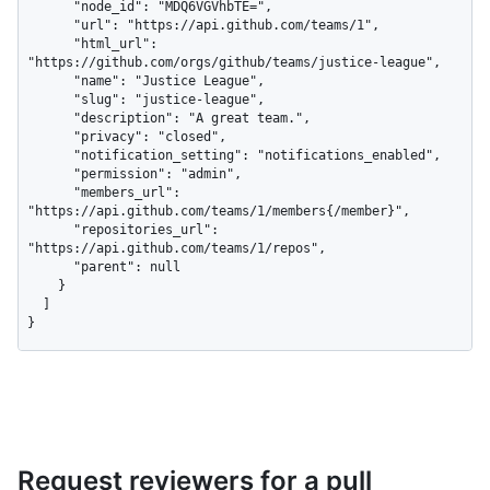
      "node_id": "MDQ6VGVhbTE=",

      "url": "https://api.github.com/teams/1",

      "html_url": 
"https://github.com/orgs/github/teams/justice-league",

      "name": "Justice League",

      "slug": "justice-league",

      "description": "A great team.",

      "privacy": "closed",

      "notification_setting": "notifications_enabled",

      "permission": "admin",

      "members_url": 
"https://api.github.com/teams/1/members{/member}",

      "repositories_url": 
"https://api.github.com/teams/1/repos",

      "parent": null

    }

  ]

}
Request reviewers for a pull