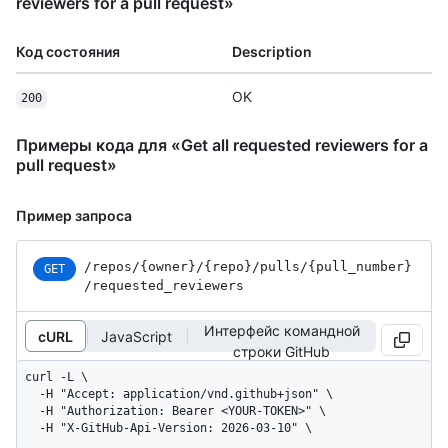
reviewers for a pull request»
Код состояния
Description
OK
200
Примеры кода для «Get all requested reviewers for a
pull request»
Пример запроса
/repos
/{owner}
/{repo}
/pulls
/{pull_
number}
GET
/requested_
reviewers
Интерфейс командной
cURL
JavaScript
строки GitHub
curl -L \

  -H "Accept: application/vnd.github+json" \

  -H "Authorization: Bearer <YOUR-TOKEN>" \

  -H "X-GitHub-Api-Version: 2026-03-10" \
