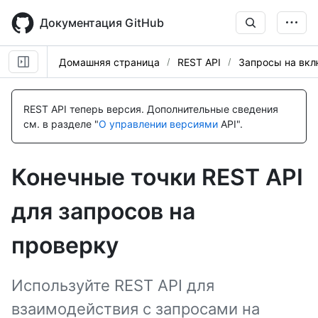
Skip
to
Документация GitHub
main
content
Домашняя страница
REST API
Запросы на вкл
Имя., Тип,
Имя., Тип,
Имя., Тип,
Имя., Тип,
Имя., Тип,
Имя., Тип,
Имя., Тип,
Имя., Тип,
Description
Description
Description
Description
Description
Description
Description
Description
REST API теперь версия.
Дополнительные сведения
см. в разделе "
О управлении версиями
API".
Конечные точки REST API
для запросов на
проверку
Используйте REST API для
взаимодействия с запросами на