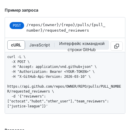
Пример запроса
/repos
/{owner}
/{repo}
/pulls
/{pull_
POST
number}
/requested_
reviewers
Интерфейс командной
cURL
JavaScript
строки GitHub
curl -L \

  -X POST \

  -H "Accept: application/vnd.github+json" \

  -H "Authorization: Bearer <YOUR-TOKEN>" \

  -H "X-GitHub-Api-Version: 2026-03-10" \

https://api.github.com/repos/OWNER/REPO/pulls/PULL_NUMBE
R/requested_reviewers \

  -d '{"reviewers":
["octocat","hubot","other_user"],"team_reviewers":
["justice-league"]}'