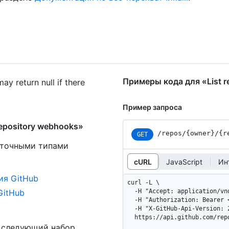
Примеры кода для «List r
ay return null if there
Пример запроса
epository webhooks»
/repos
/{owner}
/{r
GET
 точными типами
cURL
JavaScript
Ин
ия GitHub
curl -L \

GitHub
  -H "Accept: application/vnd.github+json" \

  -H "Authorization: Bearer <YOUR-TOKEN>" \

  -H "X-GitHub-Api-Version: 2026-03-10" \

  https://api.github.com/re
ь следующий набор