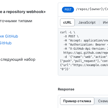
/repos
/{owner}
/{
POST
 a repository webhook»
 точными типами
cURL
JavaScript
Ин
curl -L \

ия GitHub
  -X POST \

  -H "Accept: application/vnd.github+json" \

GitHub
  -H "Authorization: Bearer <YOUR-TOKEN>" \

  -H "X-GitHub-Api-Version: 2026-03-10" \

  https://api.github.com/repos/OWNER/REPO/hooks \

  -d '{"name":"web","active":true,"events":
ь следующий набор
["push","pull_request"],"con
{"url":"https://example.com/
"0"}}'
Response
Пример отклика
Схема