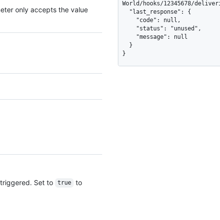
World/hooks/12345678/deliveri
eter only accepts the value
  "last_response": {

    "code": null,

    "status": "unused",

    "message": null

  }

}
 triggered. Set to
to
true