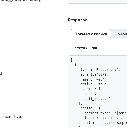
Response
Пример отклика
Схема
Status: 200
[

  {

    "type": "Repository",

d.
    "id": 12345678,

    "name": "web",

    "active": true,

    "events": [

      "push",

      "pull_request"

    ],

    "config": {

      "content_type": "json",

e sensitive.
      "insecure_ssl": "0",

      "url": "https://example.com/webhook"
