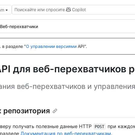
Поискайте или спросите
Copilot
eam
Веб-перехватчики
 в разделе "
О управлении версиями
API".
PI для веб-перехватчиков 
ания веб-перехватчиков и управления
х репозитория
рверу получать полезные данные HTTP
при каждом
POST
 разделе
Документация по веб-перехватчикам
.