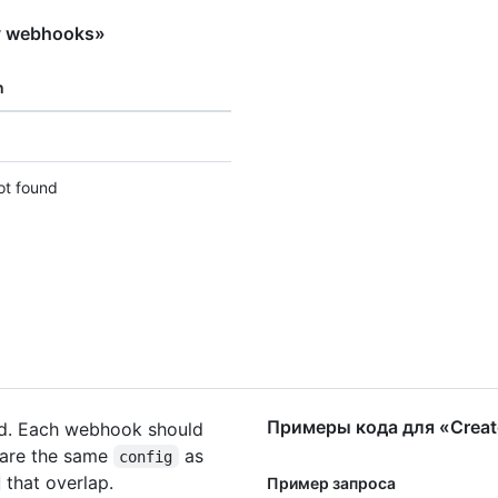
ry webhooks»
n
ot found
Примеры кода для «Create
ed. Each webhook should
hare the same
as
config
that overlap.
Пример запроса