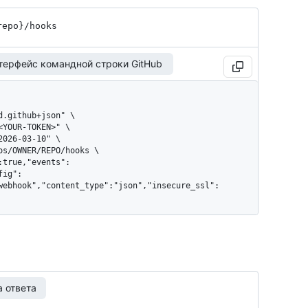
repo}
/hooks
терфейс командной строки GitHub
fig":
webhook","content_type":"json","insecure_ssl":
 ответа