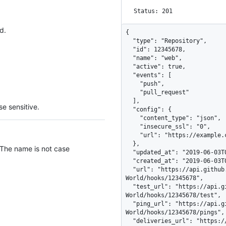
Status: 201
d.
{

  "type": "Repository",

  "id": 12345678,

  "name": "web",

  "active": true,

  "events": [

    "push",

    "pull_request"

  ],

e sensitive.
  "config": {

    "content_type": "json",

    "insecure_ssl": "0",

    "url": "https://example.com/webhook"

  },

 The name is not case
  "updated_at": "2019-06-03T00:57:16Z",

  "created_at": "2019-06-03T00:57:16Z",

  "url": "https://api.github.com/repos/octocat/Hello-
World/hooks/12345678",

  "test_url": "https://api.github.com/repos/octocat/Hello-
World/hooks/12345678/test",

  "ping_url": "https://api.github.com/repos/octocat/Hello-
World/hooks/12345678/pings",

  "deliveries_url": "https://api.github.com/repos/octocat/Hello-