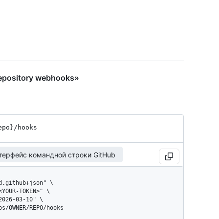
epository webhooks»
epo}
/hooks
терфейс командной строки GitHub
pos/OWNER/REPO/hooks