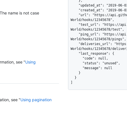
    },

    "updated_at": "2019-06-03T00:57:16Z",

    "created_at": "2019-06-03T00:57:16Z",

 The name is not case
    "url": "https://api.github.com/repos/octocat/Hello-
World/hooks/12345678",

    "test_url": "https://api.github.com/repos/octocat/Hello-
World/hooks/12345678/test",

    "ping_url": "https://api.github.com/repos/octocat/Hello-
World/hooks/12345678/pings",

    "deliveries_url": "https://api.github.com/repos/octocat/Hello-
World/hooks/12345678/deliveri
    "last_response": {

      "code": null,

rmation, see "
Using
      "status": "unused",

      "message": null

    }

  }

]
ation, see "
Using pagination