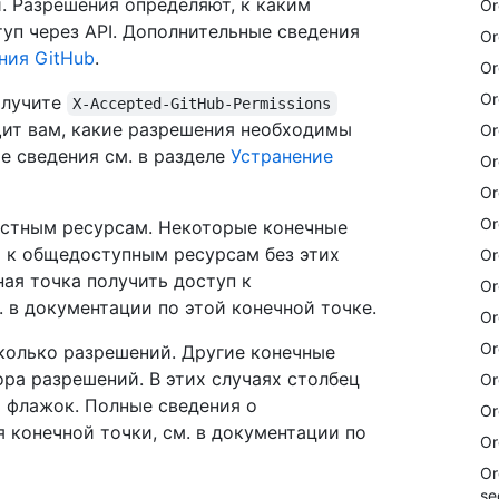
. Разрешения определяют, к каким
Or
уп через API. Дополнительные сведения
Or
ния GitHub
.
Or
Or
олучите
X-Accepted-GitHub-Permissions
бщит вам, какие разрешения необходимы
Or
е сведения см. в разделе
Устранение
Or
Or
Or
астным ресурсам. Некоторые конечные
а к общедоступным ресурсам без этих
Or
ая точка получить доступ к
Or
 в документации по этой конечной точке.
Or
Or
колько разрешений. Другие конечные
ра разрешений. В этих случаях столбец
Or
 флажок. Полные сведения о
Or
 конечной точки, см. в документации по
Or
Or
se