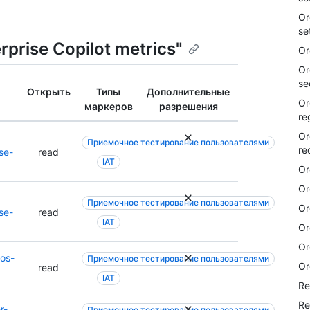
Or
se
rprise Copilot metrics"
Or
Or
se
Открыть
Типы
Дополнительные
Or
маркеров
разрешения
re
Or
Приемочное тестирование пользователями
re
se-
read
IAT
Or
Or
Приемочное тестирование пользователями
Or
se-
read
IAT
Or
Or
pos-
Приемочное тестирование пользователями
Or
read
IAT
Re
Re
r-
Приемочное тестирование пользователями