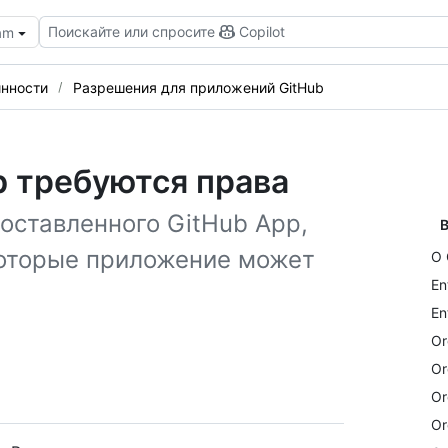
Поискайте или спросите
Copilot
eam
нности
Разрешения для приложений GitHub
b требуются права
оставленного GitHub App,
В
 которые приложение может
О 
En
En
Or
Or
Or
Or