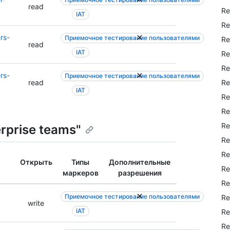
read
Re
IAT
Re
rs-
Приемочное тестирование пользователями
Re
read
IAT
Re
Re
rs-
Приемочное тестирование пользователями
Re
read
IAT
Re
Re
Re
erprise teams"
Re
Re
Открыть
Типы
Дополнительные
Re
маркеров
разрешения
Re
Приемочное тестирование пользователями
Re
write
IAT
Re
Re