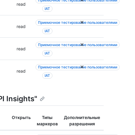
Приемочное тестирование пользователями
read
IAT
Приемочное тестирование пользователями
read
IAT
Приемочное тестирование пользователями
read
IAT
Приемочное тестирование пользователями
read
IAT
I Insights"
Открыть
Типы
Дополнительные
маркеров
разрешения