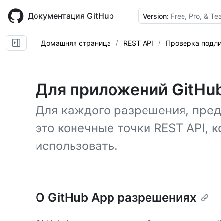
Skip
to
Документация GitHub
Version:
Free, Pro, & T
main
content
Домашняя страница
REST API
Проверка подли
Для приложений GitHu
Для каждого разрешения, пред
это конечные точки REST API,
использовать.
О GitHub App разрешениях