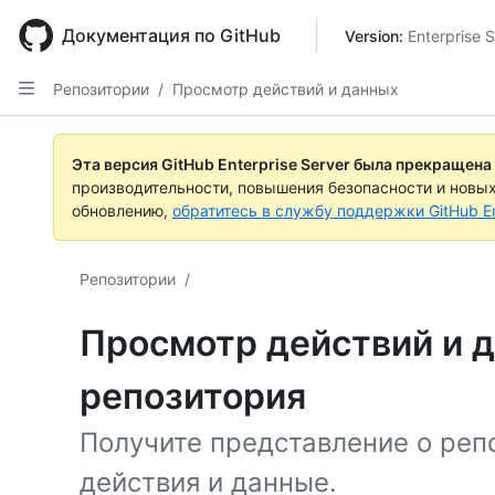
Skip
to
Документация по GitHub
Version: 
Enterprise 
main
content
Репозитории
/
Просмотр действий и данных
Эта версия GitHub Enterprise Server была прекращена
производительности, повышения безопасности и новы
обновлению,
обратитесь в службу поддержки GitHub En
Репозитории
/
Просмотр действий и 
репозитория
Получите представление о реп
действия и данные.