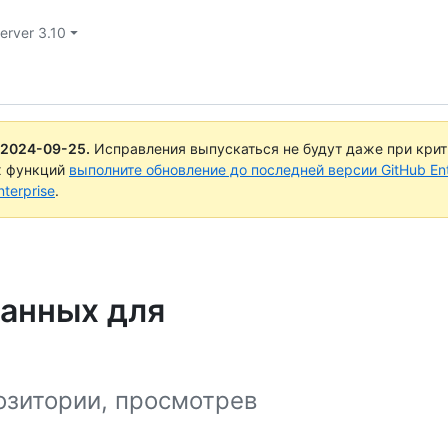
Server 3.10
2024-09-25
.
Исправления выпускаться не будут даже при кри
х функций
выполните обновление до последней версии GitHub Ente
terprise
.
данных для
озитории, просмотрев