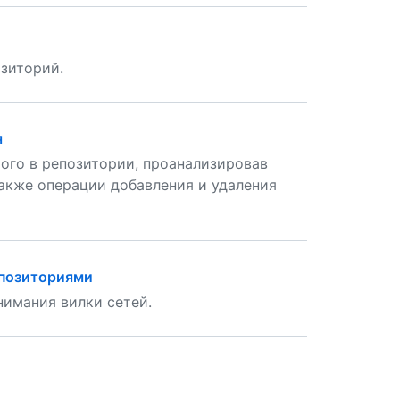
озиторий.
я
го в репозитории, проанализировав
также операции добавления и удаления
епозиториями
нимания вилки сетей.