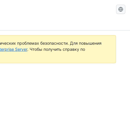
Search
GitHub
Docs
тических проблемах безопасности. Для повышения
rprise Server
. Чтобы получить справку по