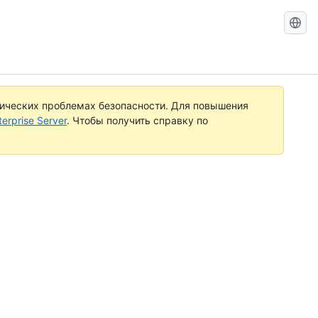
Search
GitHub
Docs
тических проблемах безопасности. Для повышения
rprise Server
. Чтобы получить справку по