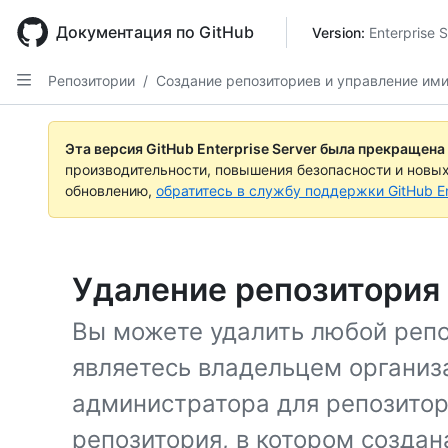
Skip
to
Документация по GitHub
Version: 
Enterprise 
main
content
Репозитории
/
Создание репозиториев и управление им
Эта версия GitHub Enterprise Server была прекращена
производительности, повышения безопасности и новы
обновлению,
обратитесь в службу поддержки GitHub En
Удаление репозитория
Вы можете удалить любой репо
являетесь владельцем организ
администратора для репозитор
репозитория, в котором созда