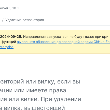
Server 3.10
и
/
Удаление репозитория
2024-09-25
.
Исправления выпускаться не будут даже при кри
х функций
выполните обновление до последней версии GitHub Ente
terprise
.
зиторий или вилку, если вы
ации или имеете права
ия или вилки. При удалении
на вилка, вышестоящий