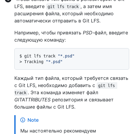
LFS, введите
, а затем имя
git lfs track
расширения файла, который необходимо
автоматически отправить в Git LFS.
Например, чтобы привязать
PSD
-файл, введите
следующую команду:
$ 
git lfs track 
"*.psd"
> 
Tracking 
"*.psd"
Каждый тип файла, который требуется связать
с Git LFS, необходимо добавить с
git lfs 
. Эта команда изменяет файл
track
GITATTRIBUTES
репозитория и связывает
большие файлы с Git LFS.
Note
Мы настоятельно рекомендуем