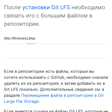
После
установки Git LFS
необходимо
связать его с большим файлом в
репозитории.
Platform navigation
Mac
Windows
Linux
Если в репозитории есть файлы, которые вы
хотите использовать с GitHub, необходимо сначала
удалить их из репозитория, а затем добавить их в
Git LFS локально. Дополнительные сведения см. в
разделе
Перемещение файла в репозитории в Git
Large File Storage
.
Если имеются ссылки на файлы Git LFS, которые не