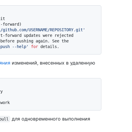
git
t-forward)
//github.com/USERNAME/REPOSITORY.git'
st-forward updates were rejected
 before pushing again. See the
 push --help'
for
 details.
яния
изменений, внесенных в удаленную
ry
 work
для одновременного выполнения
pull