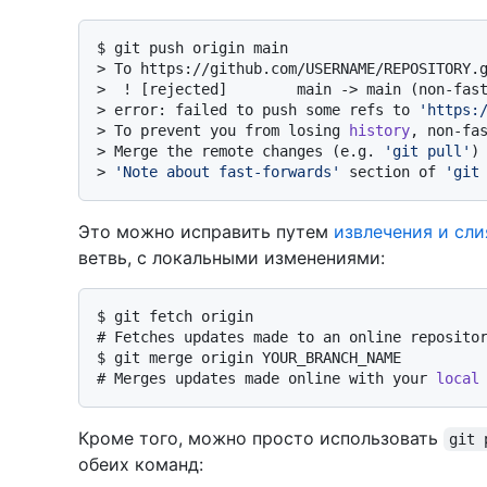
$ 
git push origin main
> 
To https://github.com/USERNAME/REPOSITORY.
> 
 ! [rejected]        main -> main (non-fas
> 
error: failed to push some refs to 
'https:
> 
To prevent you from losing 
history
, non-fa
> 
Merge the remote changes (e.g. 
'git pull'
)
> 
'Note about fast-forwards'
 section of 
'git
Это можно исправить путем
извлечения и сли
ветвь, с локальными изменениями:
$ 
git fetch origin
# 
Fetches updates made to an online reposito
$ 
git merge origin YOUR_BRANCH_NAME
# 
Merges updates made online with your 
local
Кроме того, можно просто использовать
git 
обеих команд: