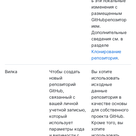
ь эти локальные
изменения с
размещенным
GitHubрепозитор
ием.
Дополнительные
сведения см. в
разделе
Клонирование
репозитория
.
Вилка
Чтобы создать
Вы хотите
новый
использовать
репозиторий
исходные
GitHub,
данные
связанный с
репозитория в
вашей личной
качестве основы
учетной записью,
для собственного
который
проекта GitHub.
использует
Кроме того, вы
параметры кода
хотите
и видимости с
использовать